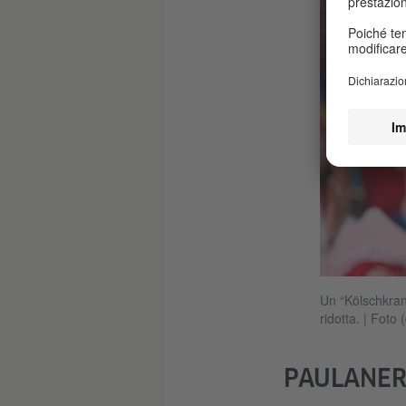
Un “Kölschkranz
ridotta.
|
Foto (
PAULANER,