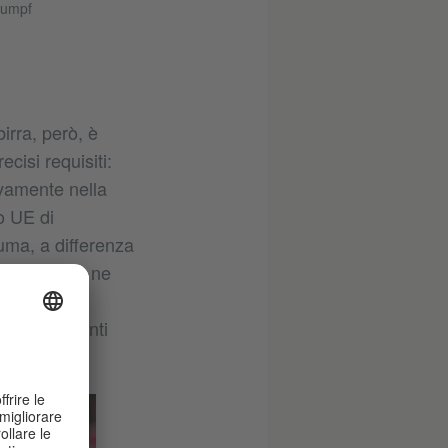
 Rumpf
irra, però, è
cisi requisiti:
ivamente nella
o UE di
uma, a differenza
icchiere che ne
ole fermare,
nto, altrimenti