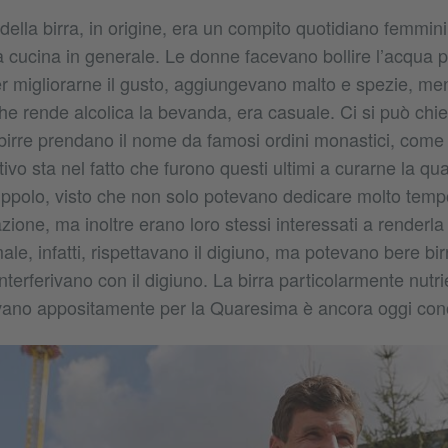
ella birra, in origine, era un compito quotidiano femmini
a cucina in generale. Le donne facevano bollire l’acqua p
er migliorarne il gusto, aggiungevano malto e spezie, men
e rende alcolica la bevanda, era casuale. Ci si può chied
irre prendano il nome da famosi ordini monastici, come
tivo sta nel fatto che furono questi ultimi a curarne la qu
uppolo, visto che non solo potevano dedicare molto temp
zione, ma inoltre erano loro stessi interessati a renderla
le, infatti, rispettavano il digiuno, ma potevano bere bir
interferivano con il digiuno. La birra particolarmente nutri
ano appositamente per la Quaresima è ancora oggi co