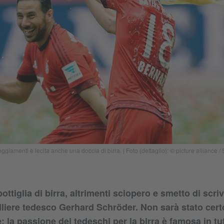
teggiamenti è lecita anche una doccia di birra. | Foto (dettaglio): © picture alli
ttiglia di birra, altrimenti sciopero e smetto di scri
lliere tedesco Gerhard Schröder. Non sarà stato certo
: la passione dei tedeschi per la birra è famosa in tu