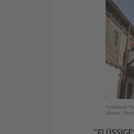
Il calciatore T
alliance / Sv
“FLÜSSIGE