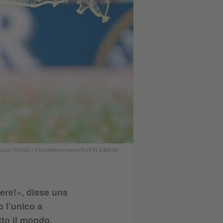
ance / Sven Simon | FrankHoermann/SVEN SIMON
vere!», disse una
 l’unico a
tto il mondo.