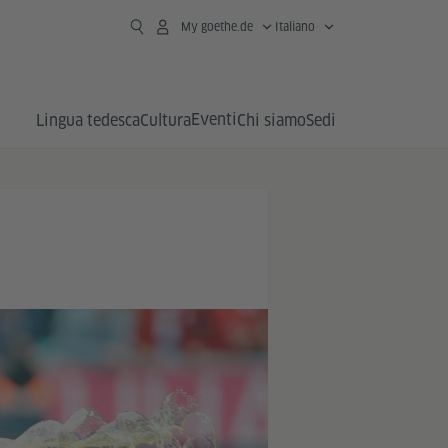
My goethe.de
Italiano
Eventi
Lingua tedesca
Cultura
Chi siamo
Sedi