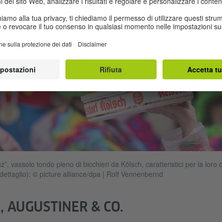
”, vassoio tondo pieno di bicchieri da Kölsch, caratteristici per la loro
dettaglio): © picture alliance/dpa | Rolf Vennenbernd
 AUGUSTINER & CO.