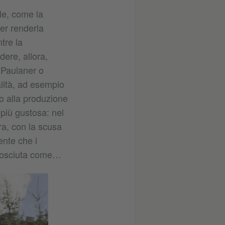
le, come la
er renderla
tre la
ere, allora,
 Paulaner o
alità, ad esempio
o alla produzione
 più gustosa: nel
ra, con la scusa
ente che i
nosciuta come…