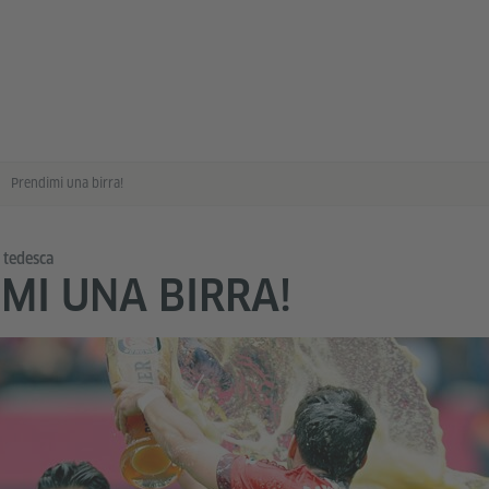
Prendimi una birra!
a tedesca
MI UNA BIRRA!