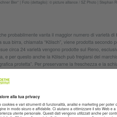
nchner Bier”
|
Foto (dettaglio): © picture alliance / SZ Photo | Stephan
che probabilmente vanta il maggior numero di varietà di b
 sua birra, chiamata “Kölsch”, viene prodotta secondo pre
e sue circa 24 varietà vengono prodotte sul Reno, esclus
a, e per questo anche la Kölsch può fregiarsi del marchi
rafica protetta”. Per preservarne la freschezza e la schi
desche, la Kölsch va servita nel cosiddetto “Stange”, un b
l. Attenzione: una volta bevuto l’ultimo sorso, se ci si vu
l bicchiere vuoto col sottobicchiere, oppure chiedere il co
atico un altro bicchiere di Kölsch appena spillata.