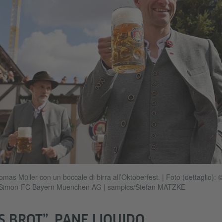
homas Müller con un boccale di birra all’Oktoberfest.
|
Foto (dettaglio): 
enSimon-FC Bayern Muenchen AG | sampics/Stefan MATZKE
S BROT”, PANE LIQUIDO