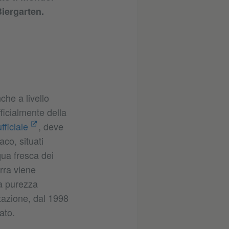
iergarten.
che a livello
ficialmente della
ufficiale
, deve
aco, situati
qua fresca dei
irra viene
la purezza
tazione, dal 1998
ato.