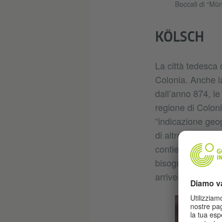
Boccali di “Mü
KÖLSCH
La città tedesca 
Colonia. Anche la
dall’anno 874, l
regione di Coloni
“indicazione geog
di altre birre te
contiene solo 2 c
bisogna coprire i
arriverà in autom