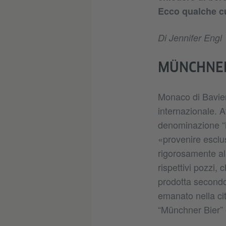
Ecco qualche cu
Di Jennifer Engl
MÜNCHNER
Monaco di Baviera
internazionale. A
denominazione “M
«provenire esclus
rigorosamente all
rispettivi pozzi, 
prodotta secondo
emanato nella ci
“Münchner Bier” è