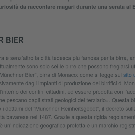
riosità da raccontare magari durante una serata al B
 BIER
 è senz’altro la città tedesca più famosa per la birra, an
ttualmente sono solo sei le birre che possono fregiarsi uf
ünchner Bier”, birra di Monaco: come si legge sul
sito 
ivamente dagli impianti di produzione dei birrifici di Mon
’interno dei confini cittadini, ed essere prodotta con l’ac
che pescano dagli strati geologici del terziario». Questa b
 i dettami del “Münchner Reinheitsgebot”, il decreto sul
ttà bavarese nel 1487. Grazie a questa rigida regolamen
 un’indicazione geografica protetta e un marchio registr