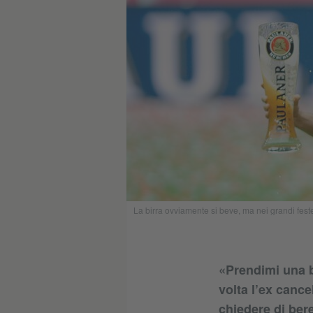
La birra ovviamente si beve, ma nei grandi fes
«Prendimi una bo
volta l’ex cance
chiedere di bere