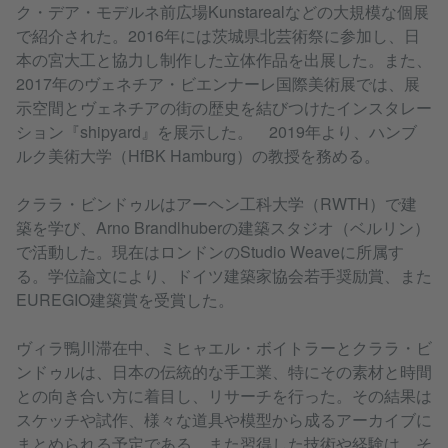
ク・デア・モデルネ前広場Kunstarealなどの大規模な個展
で紹介された。2016年には茨城県北芸術祭に参加し、日
本の宮大工と協力し制作した立体作品を出展した。また、
2017年のヴェネチア・ビエンナーレ国際美術展では、展
示空間とヴェネチアの街の歴史を結びつけたインスタレー
ション『shipyard』を展示した。 2019年より、ハンブ
ルク美術大学（HfBK Hamburg）の教授を務める。
クララ・ビンドゥルはアーヘン工科大学（RWTH）で建
築を学び、Arno Brandlhuberの建築スタジオ（ベルリン）
で活動した。現在はロンドンのStudio Weaveに所属す
る。学位論文により、ドイツ建築家協会若手奨励賞、また
EUREGIO建築賞を受賞した。
ヴィラ鴨川滞在中、ミヒャエル・ボイトラーとクララ・ビ
ンドゥルは、日本の伝統的な手工業、特にその素材と時間
との向き合い方に着目し、リサーチを行った。その結果は
スケッチや試作、様々な道具や模型から成るアーカイブに
まとめられる予定である。また習得した技術や経験は、そ