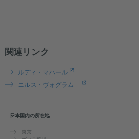
関連リンク
ルディ・マハール
ニルス・ヴォグラム
Service- und Informationsbereich
日本国内の所在地
東京