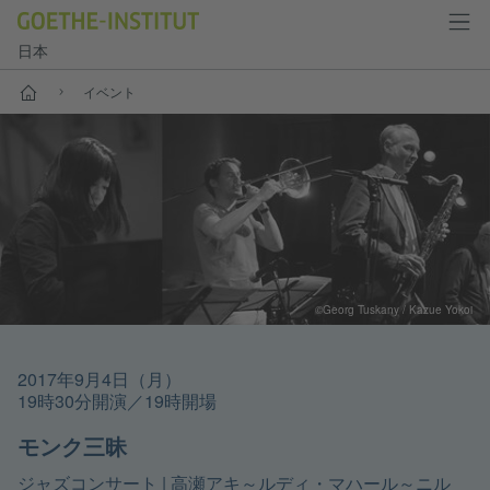
日本
スタート
イベント
©Georg Tuskany / Kazue Yokoi
2017年9月4日（月）
19時30分開演／19時開場
モンク三昧
|
高瀬アキ～ルディ・マハール～ニル
ジャズコンサート