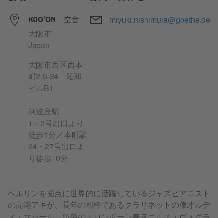
メール
miyuki.nishimura@goethe.de
KOO’ON 空音
大阪市
Japan
大阪市西区西本
町2-5-24 昭和
ビルB1
阿波座駅
1・2号出口より
徒歩1分／本町駅
24・27号出口よ
り徒歩10分
ベルリンを拠点に世界的に活躍しているジャズピアニスト
の高瀬アキが、長年の相棒であるクラリネットの偉才ルデ
ィ・マハール、気鋭のトロンボーン奏者ニルス・ヴォグラ