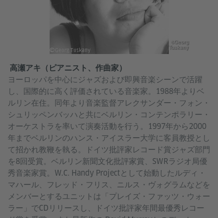
©Georg
Tuskany
高瀬アキ（ピアニスト、作曲家）
ヨーロッパを中心にジャズおよび即興音楽シーンで活躍
し、国際的に高く評価されている音楽家。1988年よりベ
ルリン在住。同年より音楽監督アレクサンダー・フォン・
シュリッペンバッハと共にベルリン・コンテンポラリー・
オーケストラを率いて演奏活動を行う。1997年から2000
年までベルリンのハンス・アイスラー大学に客員教授とし
て招かれ教鞭を執る。ドイツ批評家レコード賞ジャズ部門
を8回受賞。ベルリン新聞文化批評家賞、SWRラジオ局優
秀音楽家賞。W.C. Handy Projectとして始動したルディ・
マハール、フレッド・フリス、ニルス・ヴォグラムなどを
メンバーとするユニットは「プレイズ・ファッツ・ウォー
ラー」でCDリリースし、ドイツ批評家年間最優秀レコー