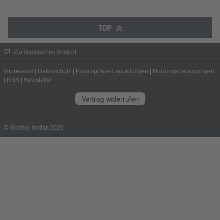
TOP
Zur klassischen Ansicht
Impressum
|
Datenschutz
|
Privatsphäre-Einstellungen
|
Nutzungsbedingungen
|
RSS
|
Newsletter
Vertrag widerrufen
© Goethe-Institut 2026