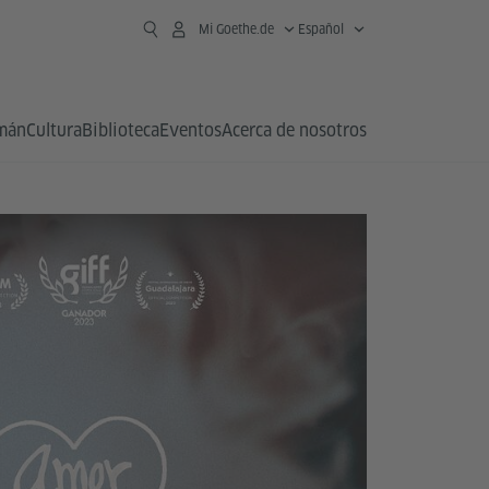
Mi Goethe.de
Español
emán
Cultura
Biblioteca
Eventos
Acerca de nosotros