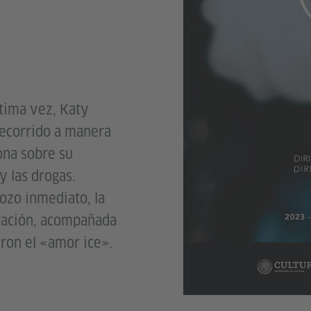
tima vez, Katy
recorrido a manera
ona sobre su
y las drogas.
gozo inmediato, la
ración, acompañada
eron el «amor ice».