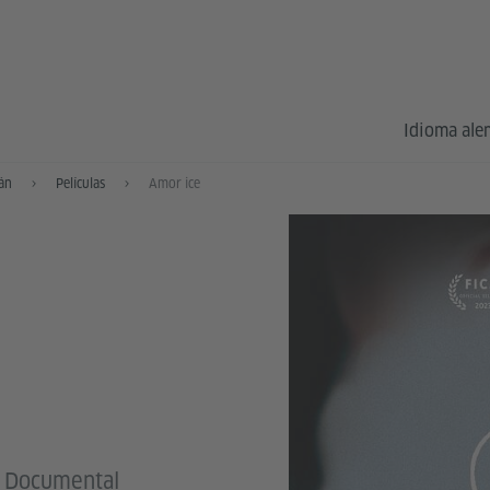
Idioma al
mán
Películas
Amor ice
 | Documental