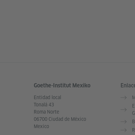
Goethe-Institut Mexiko
Enlac
Service- und Informationsbereich
Entidad local
M
Tonalá 43
E
Roma Norte
G
06700 Ciudad de México
B
Mexico
R