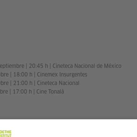
ptiembre | 20:45 h | Cineteca Nacional de México
ubre | 18:00 h | Cinemex Insurgentes
bre | 21:00 h | Cineteca Nacional
bre | 17:00 h | Cine Tonalá
A