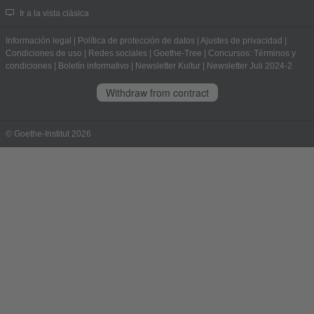
Ir a la vista clásica
Información legal
|
Política de protección de datos
|
Ajustes de privacidad
|
Condiciones de uso
|
Redes sociales
|
Goethe-Tree
|
Concursos: Términos y
condiciones
|
Boletín informativo
|
Newsletter Kultur
|
Newsletter Juli 2024-2
Withdraw from contract
© Goethe-Institut 2026