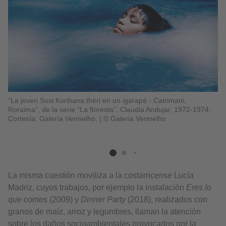
“La joven Susi Korihana thëri en un igarapé - Catrimani,
“Á
Roraima”, de la serie “La floresta”. Claudia Andujar, 1972-1974.
El
Cortesía: Galería Vermelho.
|
© Galeria Vermelho
Le
La misma cuestión moviliza a la costarricense Lucía
Madriz, cuyos trabajos, por ejemplo la instalación
Eres lo
que comes
(2009) y
Dinner Party
(2018), realizados con
granos de maíz, arroz y legumbres, llaman la atención
sobre los daños socioambientales provocados por la