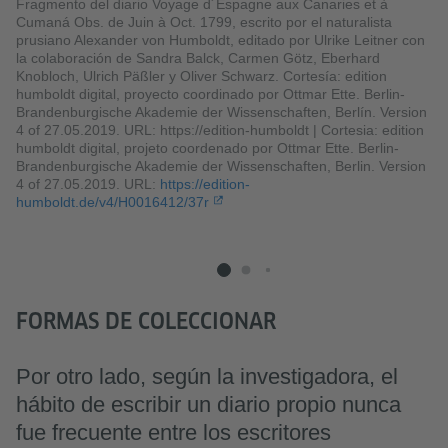
Fragmento del diario Voyage d´Espagne aux Canaries et à
Pá
Cumaná Obs. de Juin à Oct. 1799, escrito por el naturalista
Ma
prusiano Alexander von Humboldt, editado por Ulrike Leitner con
Ch
la colaboración de Sandra Balck, Carmen Götz, Eberhard
Ge
Knobloch, Ulrich Päßler y Oliver Schwarz. Cortesía: edition
So
humboldt digital, proyecto coordinado por Ottmar Ette. Berlin-
Brandenburgische Akademie der Wissenschaften, Berlín. Version
4 of 27.05.2019. URL: https://edition-humboldt
|
Cortesia: edition
humboldt digital, projeto coordenado por Ottmar Ette. Berlin-
Brandenburgische Akademie der Wissenschaften, Berlin. Version
4 of 27.05.2019. URL:
https://edition-
humboldt.de/v4/H0016412/37r
FORMAS DE COLECCIONAR
Por otro lado, según la investigadora, el
hábito de escribir un diario propio nunca
fue frecuente entre los escritores