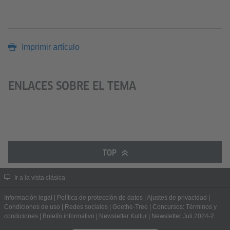
Imprimir artículo
ENLACES SOBRE EL TEMA
TOP
Ir a la vista clásica
Información legal
|
Política de protección de datos
|
Ajustes de privacidad
|
Condiciones de uso
|
Redes sociales
|
Goethe-Tree
|
Concursos: Términos y
condiciones
|
Boletín informativo
|
Newsletter Kultur
|
Newsletter Juli 2024-2