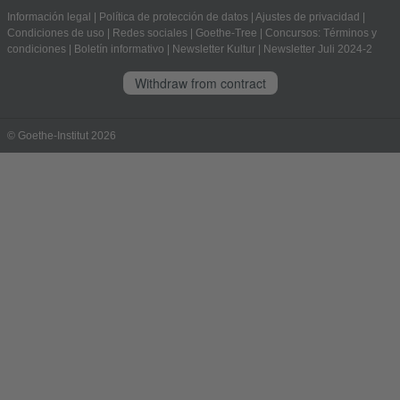
Información legal
|
Política de protección de datos
|
Ajustes de privacidad
|
Condiciones de uso
|
Redes sociales
|
Goethe-Tree
|
Concursos: Términos y
condiciones
|
Boletín informativo
|
Newsletter Kultur
|
Newsletter Juli 2024-2
Withdraw from contract
© Goethe-Institut 2026