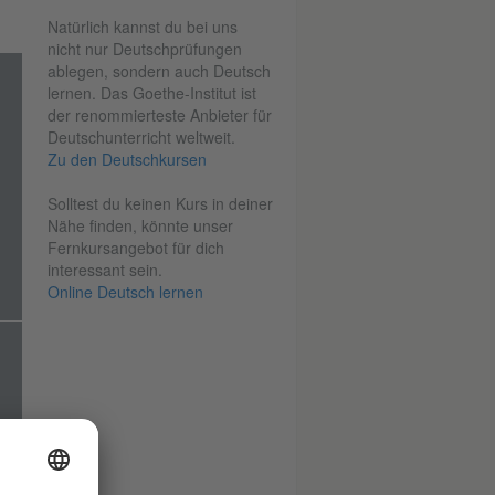
Natürlich kannst du bei uns
nicht nur Deutschprüfungen
ablegen, sondern auch Deutsch
lernen. Das Goethe-Institut ist
der renommierteste Anbieter für
Deutschunterricht weltweit.
Zu den Deutschkursen
Solltest du keinen Kurs in deiner
Nähe finden, könnte unser
Fernkursangebot für dich
interessant sein.
Online Deutsch lernen