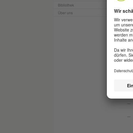
Bibliothek
Über uns
V
Da
Jug
Die
und
vom