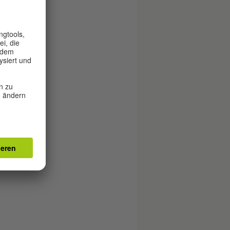
ung
gig