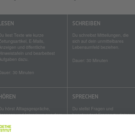
LESEN
SCHREIBEN
Du liest Texte wie kurze
Du schreibst Mitteilungen, die
Zeitungsartikel, E-Mails,
sich auf dein unmittelbares
Anzeigen und öffentliche
Lebensumfeld beziehen.
Hinweistafeln und bearbeitest
Aufgaben dazu.
Dauer: 30 Minuten
Dauer: 30 Minuten
HÖREN
SPRECHEN
Du hörst Alltagsgespräche,
Du stellst Fragen und
Ansagen und Interviews aus dem
beantwortest Fragen zu deiner
Radio, Nachrichten am Telefon
Person, du erzählst etwas über
und öffentliche Durchsagen
dein eigenes Leben und du
und bearbeitest dazu Aufgaben.
vereinbarst oder planst etwas