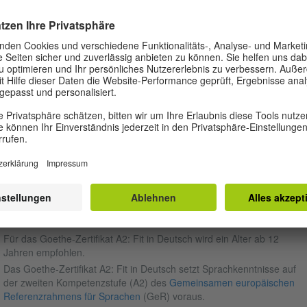
gemeinsam mit deinem
Gesprächspartner oder deiner
Dauer: 30 Minuten
Gesprächspartnerin.
Dauer: 15 Minuten
ORAUSSETZUNGEN
s
Goethe-Zertifikat A2: Fit in Deutsch
ist eine Deutschprüfung für
endliche im Alter von 12 bis 16 Jahren.
 Prüfungen des Goethe-Instituts stehen allen Interessierten zur Verfüg
 können unabhängig vom Erreichen eines Mindestalters und unabhän
 Besitz der deutschen Staatsangehörigkeit abgelegt werden.
Für das Goethe-Zertifikat A2: Fit in Deutsch wird ein Alter ab 12
Jahren empfohlen.
Das
Goethe-Zertifikat A2: Fit in Deutsch setzt Sprachkenntnisse auf
der zweiten Kompetenzstufe (A2) des
Gemeinsamen europäischen
Referenzrahmens für Sprachen
(GeR) voraus.