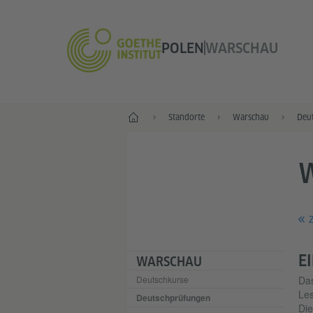
POLEN
WARSCHAU
Start
Standorte
Warschau
Deu
Z
E
WARSCHAU
Deutschkurse
Da
Les
Deutschprüfungen
Die