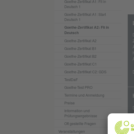
Goethe-Zertifikat A1: Fit in
Deutsch 1
Goethe-Zertifikat A1: Start
Deutsch 1
Goethe-Zertifikat A2: Fit in
Deutsch
Goethe-Zertifikat A2
Goethe-Zertifikat B1
Goethe-Zertifikat B2
Goethe-Zertifikat C1
Goethe-Zertifikat C2: GDS
TestDaF
Goethe-Test PRO
Termine und Anmeldung
Preise
Information und
Prüfungsergebnisse
Oft gestellte Fragen
Veranstaltungen