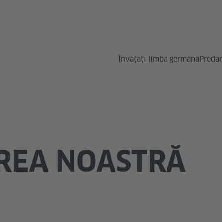
Învățați limba germană
Predar
REA NOASTRĂ