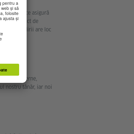
țade vitrate ce asigură
uri. Din punct de
arterul clădirii are loc
te ultramoderne,
ul nostru tânăr, iar noi