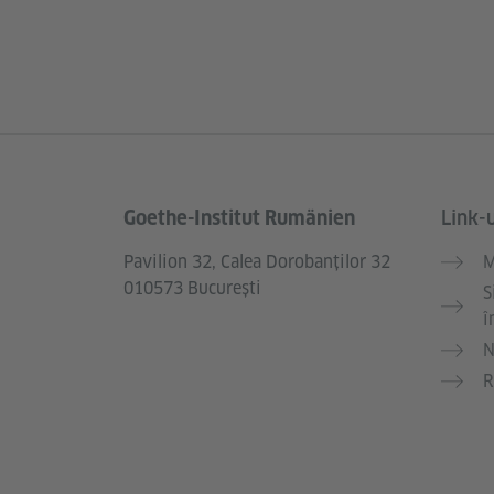
Goethe-Institut Rumänien
Link-u
Service- und Informationsbereich
Pavilion 32, Calea Dorobanților 32
M
010573 București
S
î
N
R