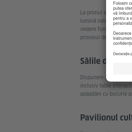
La primul etaj al clădi
lumină naturală, precu
vedere funcțional, aces
procesul de înscriere.
Sălile de curs
Dispunem acum de șase
inclusiv table interact
așteptăm cu bucurie pr
Pavilionul cul