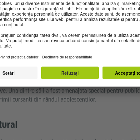
rii se află șase săli de clasă spațioase și luminoase, cu fa
m și zone de lounge pentru relaxare înainte și după curs
t etaj reunește toate spațiile dedicate cursanților, iar la p
 săli de clasă mari și prietenoase, dotate cu echipamen
ive. Una dintre săli a fost amenajată special pentru public
imii cursanți din rândul adolescenților.
tural