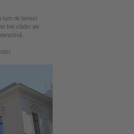
n turn de birouri
 trei clădiri ale
teractivă.
stici.
©Goethe-
Institut
Bukarest