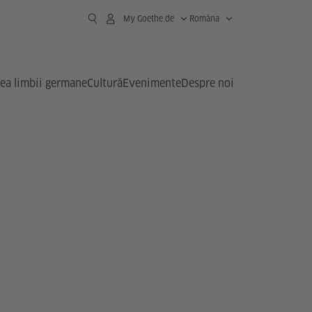
My Goethe.de
Româna
ea limbii germane
Cultură
Evenimente
Despre noi