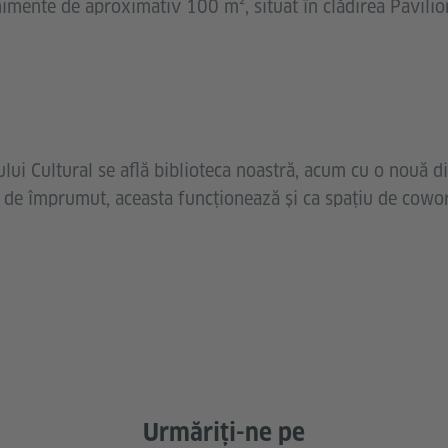
imente de aproximativ 100 m², situat în clădirea Pavilion
ului Cultural se află biblioteca noastră, acum cu o nouă d
ce de împrumut, aceasta funcționează și ca spațiu de cowor
Urmăriți-ne pe