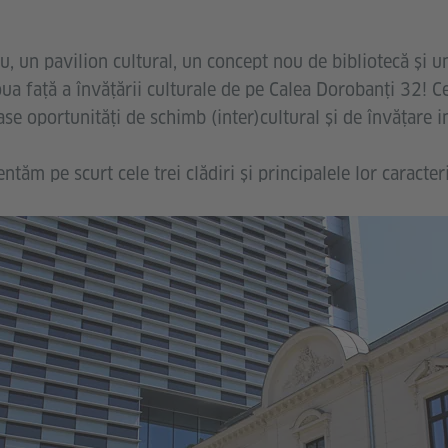
u, un pavilion cultural, un concept nou de bibliotecă și u
 față a învățării culturale de pe Calea Dorobanți 32! Cele
e oportunități de schimb (inter)cultural și de învățare in
ntăm pe scurt cele trei clădiri și principalele lor caracteri