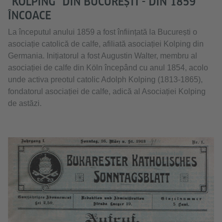
"KOLPING" DIN BUCUREȘTI - DIN 1859
ÎNCOACE
La începutul anului 1859 a fost înființată la București o
asociație catolică de calfe, afiliată asociației Kolping din
Germania. Inițiatorul a fost Augustin Walter, membru al
asociației de calfe din Köln începând cu anul 1854, acolo
unde activa preotul catolic Adolph Kolping (1813-1865),
fondatorul asociației de calfe, adică al Asociației Kolping
de astăzi.