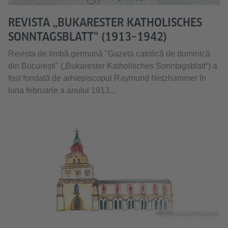
©Goethe-Institut Bukarest
REVISTA „BUKARESTER KATHOLISCHES
SONNTAGSBLATT“ (1913–1942)
Revista de limbă germană "Gazeta catolică de duminică
din București" („Bukarester Katholisches Sonntagsblatt“) a
fost fondată de arhiepiscopul Raymund Netzhammer în
luna februarie a anului 1913...
©Goethe-Institut Bukarest