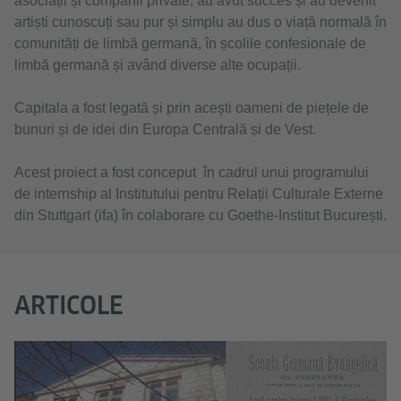
asociații și companii private, au avut succes și au devenit
artiști cunoscuți sau pur și simplu au dus o viață normală în
comunități de limbă germană, în școlile confesionale de
limbă germană și având diverse alte ocupații.
Capitala a fost legată și prin acești oameni de piețele de
bunuri și de idei din Europa Centrală și de Vest.
Acest proiect a fost conceput în cadrul unui programului
de internship al Institutului pentru Relații Culturale Externe
din Stuttgart (ifa) în colaborare cu Goethe-Institut București.
ARTICOLE