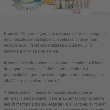
©Goethe-Institut
Proiectul “Amprente germane în București" descrie legături
necunoscute și neașteptate cu spațiul cultural german,
legături ce au însoțit modernizarea Bucureștiului în
secolele al XIX-lea și al XX-lea.
În scurte texte din domeniile lor, autorii menționează locul
de origine, prezența și înrădăcinarea ulterioară a
personalităților germane și de origine germană în capitala
aflată într-o dezvoltare dinamică.
Arhitecți, scriitori, medici, farmaciști, meșteșugari și
jurnaliști, clerici și spirite libere și-au urmat propria carieră
aici, în metropola din sud-estul țării și al Europei, au fondat