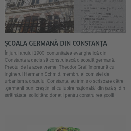
©Școala germană din Constanța
ȘCOALA GERMANĂ DIN CONSTANȚA
În jurul anului 1900, comunitatea evanghelică din
Constanța a decis să construiască o școală germană.
Preotul de la acea vreme, Theodor Graf, împreună cu
inginerul Hermann Schmid, membru al comisiei de
urbanism a orașului Constanța, au trimis o scrisoare către
„germanii buni creștini și cu iubire națională” din țară și din
străinătate, solicitând donații pentru construirea școlii.