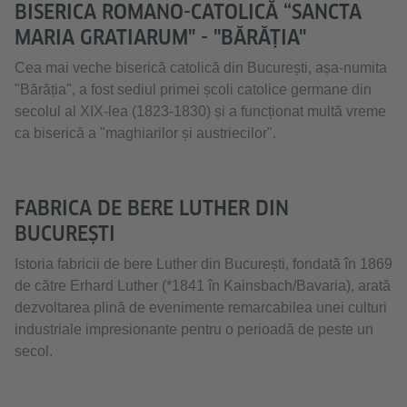
BISERICA ROMANO-CATOLICĂ “SANCTA
MARIA GRATIARUM" - "BĂRĂȚIA"
Cea mai veche biserică catolică din București, așa-numita
"Bărăția", a fost sediul primei școli catolice germane din
secolul al XIX-lea (1823-1830) și a funcționat multă vreme
ca biserică a "maghiarilor și austriecilor".
FABRICA DE BERE LUTHER DIN
BUCUREȘTI
Istoria fabricii de bere Luther din București, fondată în 1869
de către Erhard Luther (*1841 în Kainsbach/Bavaria), arată
dezvoltarea plină de evenimente remarcabilea unei culturi
industriale impresionante pentru o perioadă de peste un
secol.