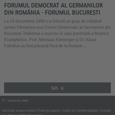
FORUMUL DEMOCRAT AL GERMANILOR
DIN ROMÂNIA - FORUMUL BUCUREȘTI
La 29 decembrie 1989 s-a întrunit un grup de inițiativă
pentru înființarea unui Forum Democratic al Germanilor din
București. Întâlnirea a avut loc în sala parohială a Bisericii
Evanghelice. Prof. Nikolaus Kleininger și Dr. Klaus
Fabritius au fost prezenți încă de la început ...
SUS
Versiunea Web
Informații despre Institut
|
Protecția datelor
|
Setări de confidențialitate
|
Condiții