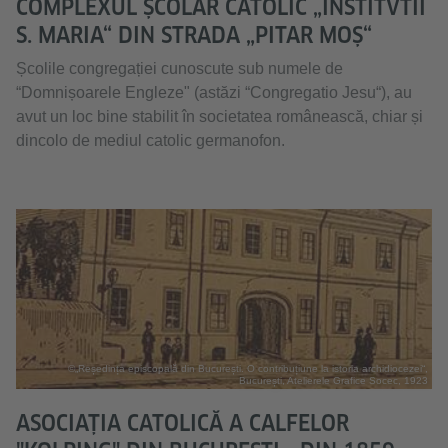
COMPLEXUL ȘCOLAR CATOLIC „INSTITVTII
S. MARIA“ DIN STRADA „PITAR MOȘ“
Școlile congregației cunoscute sub numele de
“Domnișoarele Engleze" (astăzi “Congregatio Jesu“), au
avut un loc bine stabilit în societatea românească, chiar și
dincolo de mediul catolic germanofon.
©„Reședința episcopală din București. O contribuțiune la istoria archidiocezei“,
București, Atelierele Grafice Socec, 1923
ASOCIAȚIA CATOLICĂ A CALFELOR