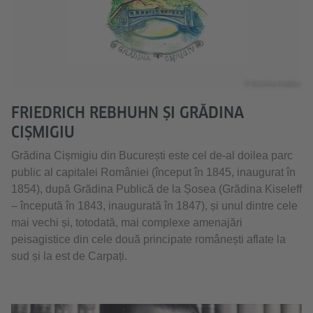
© Goethe-Institut
FRIEDRICH REBHUHN ȘI GRĂDINA
CIȘMIGIU
Grădina Cișmigiu din București este cel de-al doilea parc
public al capitalei României (început în 1845, inaugurat în
1854), după Grădina Publică de la Șosea (Grădina Kiseleff
– începută în 1843, inaugurată în 1847), și unul dintre cele
mai vechi și, totodată, mai complexe amenajări
peisagistice din cele două principate românești aflate la
sud și la est de Carpați.