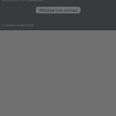
de utilizare
|
RSS
|
Newsletter
Withdraw from contract
© Goethe-Institut 2026