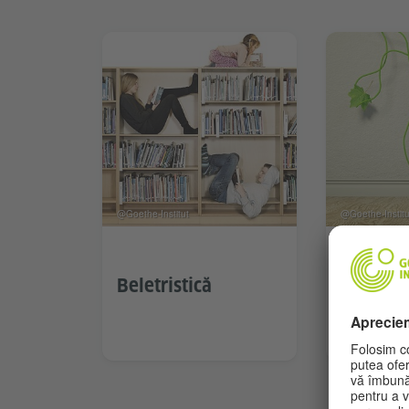
@Goethe-Institut
@Goethe-Institu
Beletristică
Mediu î
și ecolo