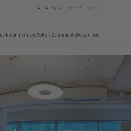
My Goethe.de
Româna
ea limbii germane
Cultură
Evenimente
Despre noi