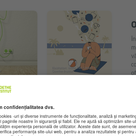
O
În
m
v
c
Illustration: Maria Tran Larsen ©
t
Goethe-Institut
o
m
l
online
nconjurător
Lecturi ușoare
gie
pentru oricine