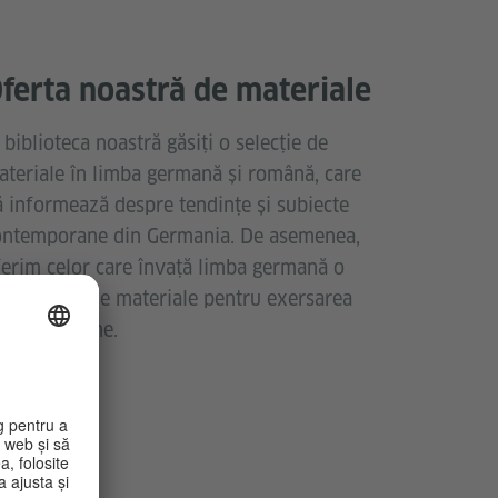
ferta noastră de materiale
 biblioteca noastră găsiți o selecție de
ateriale în limba germană și română, care
ă informează despre tendințe și subiecte
ontemporane din Germania. De asemenea,
ferim celor care învață limba germană o
ultitudine de materiale pentru exersarea
imbii germane.