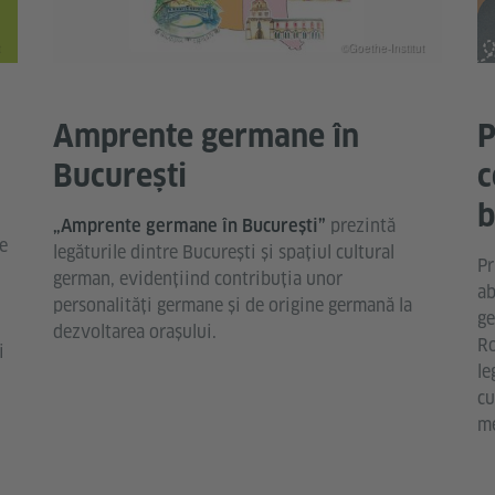
©Goethe-Institut
Amprente germane în
P
București
c
b
prezintă
„Amprente germane în București”
e
legăturile dintre București și spațiul cultural
Pr
german, evidențiind contribuția unor
ab
personalități germane și de origine germană la
ge
dezvoltarea orașului.
Ro
i
le
cu
me