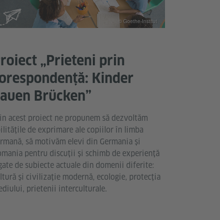
© Goethe-Institut
roiect „Prieteni prin
orespondență: Kinder
auen Brücken”
in acest proiect ne propunem să dezvoltăm
ilitățile de exprimare ale copiilor în limba
rmană, să motivăm elevi din Germania și
mania pentru discuții și schimb de experiență
gate de subiecte actuale din domenii diferite:
ltură și civilizație modernă, ecologie, protecția
diului, prietenii interculturale.