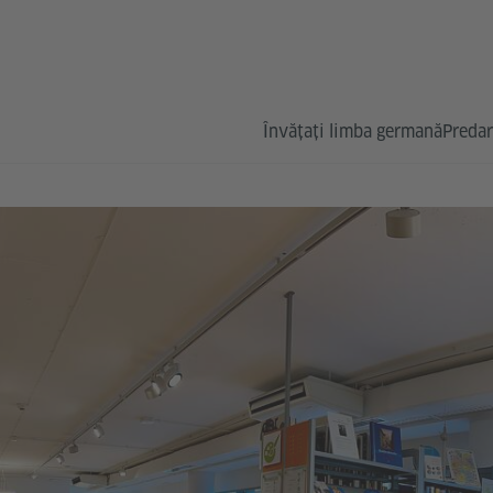
Învățați limba germană
Predar