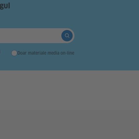
ogul
Suche abschicken
i
Doar materiale media on-line