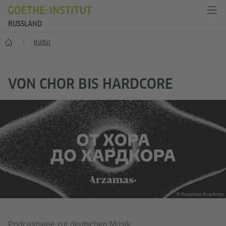
RUSSLAND
Start
Kultur
VON CHOR BIS HARDCORE
© Arzamas Academy
Podcastserie zur deutschen Musik