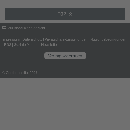
TOP
Zur klassischen Ansicht
Impressum
|
Datenschutz
|
Privatsphäre-Einstellungen
|
Nutzungsbedingungen
|
RSS
|
Soziale Medien
|
Newsletter
Vertrag widerrufen
© Goethe-Institut 2026