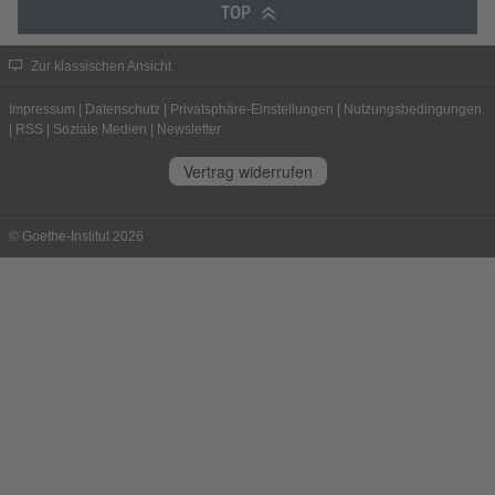
TOP
Zur klassischen Ansicht
Impressum
|
Datenschutz
|
Privatsphäre-Einstellungen
|
Nutzungsbedingungen
|
RSS
|
Soziale Medien
|
Newsletter
Vertrag widerrufen
© Goethe-Institut 2026