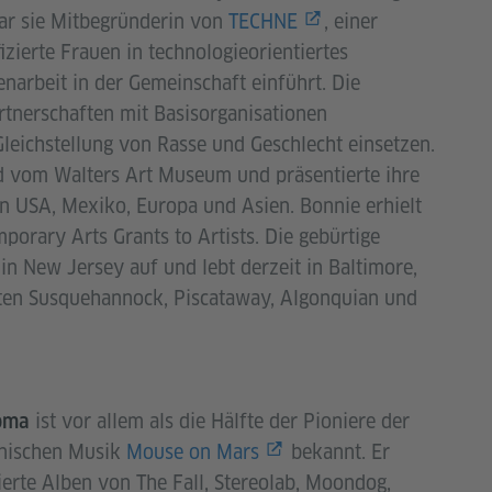
war sie Mitbegründerin von
TECHNE
, einer
izierte Frauen in technologieorientiertes
arbeit in der Gemeinschaft einführt. Die
nerschaften mit Basisorganisationen
 Gleichstellung von Rasse und Geschlecht einsetzen.
d vom Walters Art Museum und präsentierte ihre
en USA, Mexiko, Europa und Asien. Bonnie erhielt
orary Arts Grants to Artists. Die gebürtige
n New Jersey auf und lebt derzeit in Baltimore,
eten Susquehannock, Piscataway, Algonquian und
ist vor allem als die Hälfte der Pioniere der
oma
onischen Musik
Mouse on Mars
bekannt. Er
erte Alben von The Fall, Stereolab, Moondog,