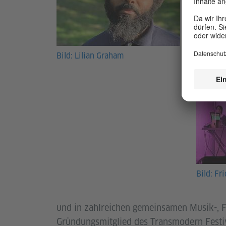
Full Fo
Bild: Lilian Graham
Bild: Fr
und in zahlreichen gemeinsamen Musik-, F
Gründungsmitglied des Transmodern Festiv