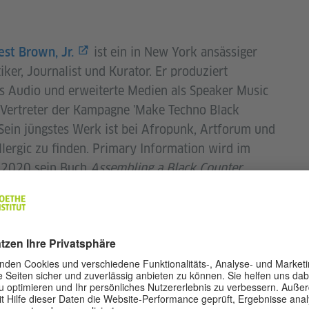
ist ein in New York ansässiger
st Brown, Jr.
iker, Journalist und Kurator. Er produziert
es Audio und erweiterte Medien als Speaker Music
 Vertreter der Kampagne 'Make Techno Black
 Sein jüngstes Werk ist bei Afropunk, Artforum und
lergic zu finden. Primary Information wird im
 2020 sein Buch
Assembling a Black Counter
veröffentlichen.
ist Trompeter, elektronischer Musiker
s Graham
ponist und lebt und arbeitet in Boston,
usetts. Er ist der Gründer des Rock Flint Artists
 und hat auf zahlreichen Festivals wie High Zero,