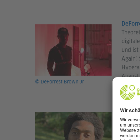
DeForre
Theoret
digital
und ist
Again'.
Hyperal
August
© DeForrest Brown Jr
Culture
Forbe
und Kom
Massach
Retreat