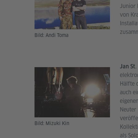
Junior 
von Kra
Install
zusamme
Bild: Andi Toma
Jan St
elektro
Hälfte 
auch ei
eigene
Neuter 
veröffe
Bild: Mizuki Kin
Kollekt
als Sol