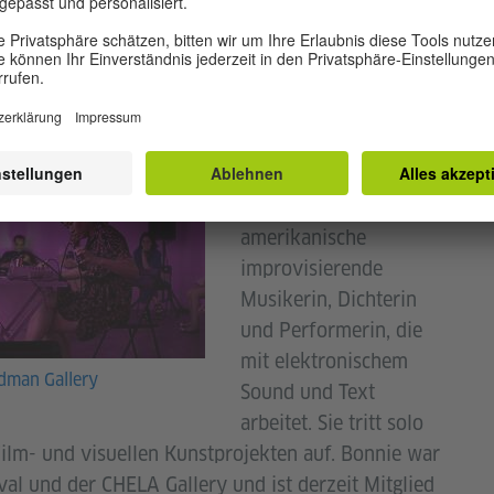
rce und Vision mitgewirkt.
ist
Bonnie Jones
eine koreanisch-
amerikanische
improvisierende
Musikerin, Dichterin
und Performerin, die
mit elektronischem
idman Gallery
Sound und Text
arbeitet. Sie tritt solo
ilm- und visuellen Kunstprojekten auf. Bonnie war
al und der CHELA Gallery und ist derzeit Mitglied