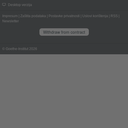
Desktop verzija
Impresum
|
Zaštita podataka
|
Postavke privatnosti
|
Uslovi korištenja
|
RSS
|
Newsletter
Withdraw from contract
© Goethe-Institut 2026