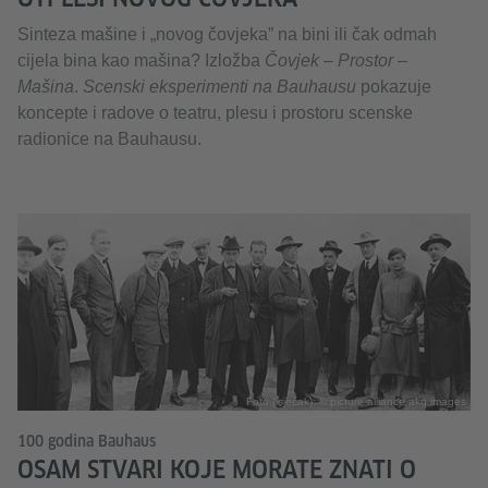
Sinteza mašine i „novog čovjeka” na bini ili čak odmah
cijela bina kao mašina? Izložba
Čovjek – Prostor –
Mašina
.
Scenski eksperimenti na Bauhausu
pokazuje
koncepte i radove o teatru, plesu i prostoru scenske
radionice na Bauhausu.
Foto (isječak): © picture alliance akg images
100 godina Bauhaus
OSAM STVARI KOJE MORATE ZNATI O