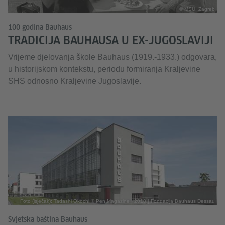
© MSU, Zagreb
100 godina Bauhaus
TRADICIJA BAUHAUSA U EX-JUGOSLAVIJI
Vrijeme djelovanja škole Bauhaus (1919.-1933.) odgovara,
u historijskom kontekstu, periodu formiranja Kraljevine
SHS odnosno Kraljevine Jugoslavije.
Foto (isječak): Tadashi Okochi © Pen Magazine | 2010 | Fondacija Bauhaus Dessau
Svjetska baština Bauhaus