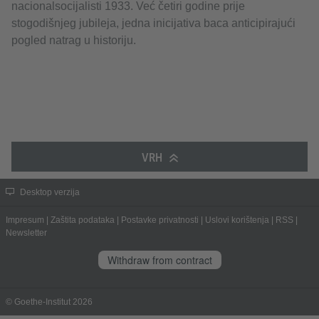
nacionalsocijalisti 1933. Već četiri godine prije
stogodišnjeg jubileja, jedna inicijativa baca anticipirajući
pogled natrag u historiju.
VRH
Desktop verzija
Impresum
|
Zaštita podataka
|
Postavke privatnosti
|
Uslovi korištenja
|
RSS
|
Newsletter
Withdraw from contract
© Goethe-Institut 2026