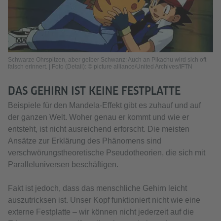
Schwarze Ohrspitzen, aber gelber Schwanz: Auch an Pikachu wird sich oft
falsch erinnert. | Foto (Detail): © picture alliance/United Archives/IFTN
DAS GEHIRN IST KEINE FESTPLATTE
Beispiele für den Mandela-Effekt gibt es zuhauf und auf
der ganzen Welt. Woher genau er kommt und wie er
entsteht, ist nicht ausreichend erforscht. Die meisten
Ansätze zur Erklärung des Phänomens sind
verschwörungstheoretische Pseudotheorien, die sich mit
Paralleluniversen beschäftigen.
Fakt ist jedoch, dass das menschliche Gehirn leicht
auszutricksen ist. Unser Kopf funktioniert nicht wie eine
externe Festplatte – wir können nicht jederzeit auf die