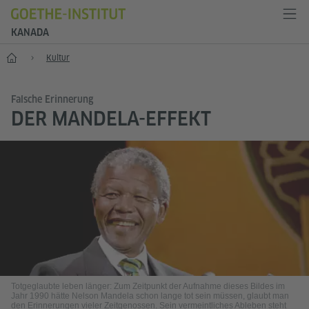
KANADA
Start
Kultur
Falsche Erinnerung
DER MANDELA-EFFEKT
Totgeglaubte leben länger: Zum Zeitpunkt der Aufnahme dieses Bildes im
Jahr 1990 hätte Nelson Mandela schon lange tot sein müssen, glaubt man
den Erinnerungen vieler Zeitgenossen. Sein vermeintliches Ableben steht