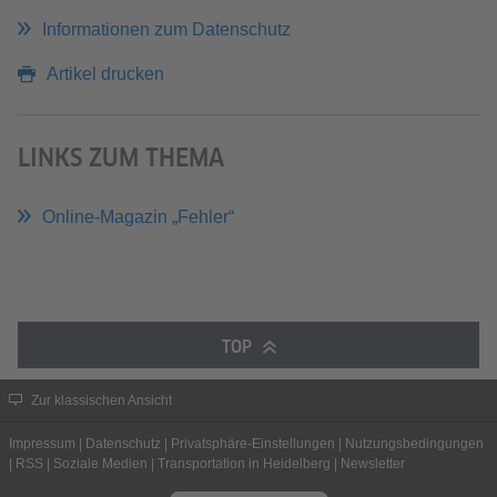
Informationen zum Datenschutz
Artikel drucken
LINKS ZUM THEMA
Online-Magazin „Fehler“
TOP
Zur klassischen Ansicht
Impressum
|
Datenschutz
|
Privatsphäre-Einstellungen
|
Nutzungsbedingungen
|
RSS
|
Soziale Medien
|
Transportation in Heidelberg
|
Newsletter