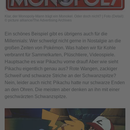
Klar, der Monopoly-Mann trägt ein Monokel. Oder doch nicht? | Foto (Detail):
© picture alliance/The Advertising Archives
Ein schönes Beispiel gibt es übrigens auch für die
Millennials: Wer schwelgt nicht gerne in Nostalgie an die
großen Zeiten von Pokémon. Was haben wir für Kohle
verbrannt für Sammelkarten, Plüschtiere, Videospiele.
Hauptsache es war Pikachu vorne drauf! Aber wie sieht
Pikachu eigentlich genau aus? Rote Wangen, zackiger
Schweif und schwarze Striche an der Schwanzspitze?
Nein, leider auch nicht: Pikachu hatte nur schwarze Enden
an den Ohren. Die meisten aber denken an ihn mit einer
geschwärzten Schwanzspitze.