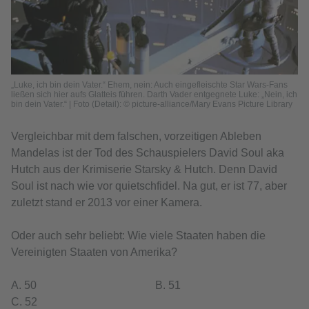
„Luke, ich bin dein Vater.“ Ehem, nein: Auch eingefleischte Star Wars-Fans
ließen sich hier aufs Glatteis führen. Darth Vader entgegnete Luke: „Nein, ich
bin dein Vater.“ | Foto (Detail): © picture-alliance/Mary Evans Picture Library
Vergleichbar mit dem falschen, vorzeitigen Ableben
Mandelas ist der Tod des Schauspielers David Soul aka
Hutch aus der Krimiserie Starsky & Hutch. Denn David
Soul ist nach wie vor quietschfidel. Na gut, er ist 77, aber
zuletzt stand er 2013 vor einer Kamera.
Oder auch sehr beliebt: Wie viele Staaten haben die
Vereinigten Staaten von Amerika?
A. 50 B. 51
C. 52