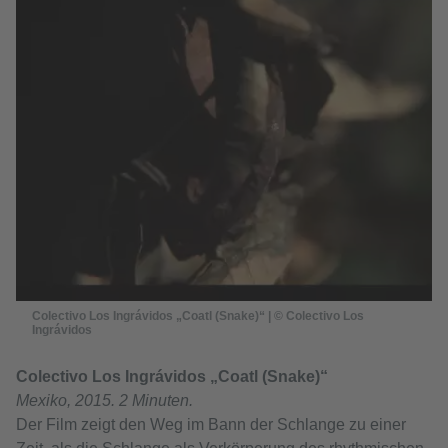
Colectivo Los Ingrávidos „Coatl (Snake)“ | © Colectivo Los
Ingrávidos
Colectivo Los Ingrávidos „Coatl (Snake)“
Mexiko, 2015. 2 Minuten.
Der Film zeigt den Weg im Bann der Schlange zu einer