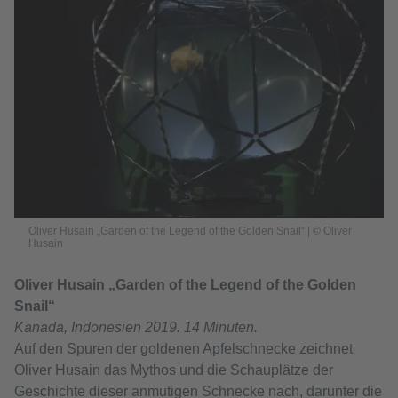
Oliver Husain „Garden of the Legend of the Golden Snail“ | © Oliver
Husain
Oliver Husain „Garden of the Legend of the Golden
Snail“
Kanada, Indonesien 2019. 14 Minuten.
Auf den Spuren der goldenen Apfelschnecke zeichnet
Oliver Husain das Mythos und die Schauplätze der
Geschichte dieser anmutigen Schnecke nach, darunter die