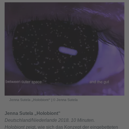
Jenna Sutela „Holobiont“ | © Jenna Sutela
Jenna Sutela „Holobiont“
Deutschland/Niederlande 2018. 10 Minuten.
Holobiont
zeigt, wie sich das Konzept der eingebetteten