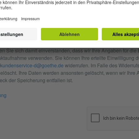
ontaktformular eingegebenen Daten durch Klick auf den nachfo
en Sie sich damit einverstanden, dass wir Ihre Angaben für die
ktaufnahme verwenden. Sie können Ihre erteilte Einwilligung
kundenservice-d@goethe.de
widerrufen. Im Falle des Widerruf
öscht. Ihre Daten werden ansonsten gelöscht, wenn wir Ihre A
ck der Speicherung entfallen ist.
ung