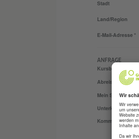
Stadt
Land/Region
E-Mail-Adresse
ANFRAGE
Kursbeginn
Abreise
Mein Sprachnive
Unterkunft
Kommentar