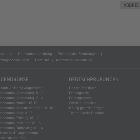
ABBREC
pressum
Datenschutzerklärung
Privatsphäre-Einstellungen
tzungsbedingungen
Über Uns
Anmeldung und Zahlung
UGEND­KURSE
DEUTSCH­PRÜFUNGEN
tsch Online für Jugendliche
Unsere Zertifikate
gendcamp Obertauern|15-17
Prüfungsorte
gendcamp Obertauern|12-14
Prüfungspreise
gendcamp Bremen|15-17
Zertifikat erhalten
gendcamp Stein an der Traun|12-16
Häufig gestellte Fragen
gendcamp Köln|14-17
Testen Sie Ihr Deutsch
gendcamp Freiburg|15–17
gendcamp Karlsruhe|12–16
gendcamp Ruhpolding|12–16
gitales MINT-Jugendcamp
ormation und FAQ