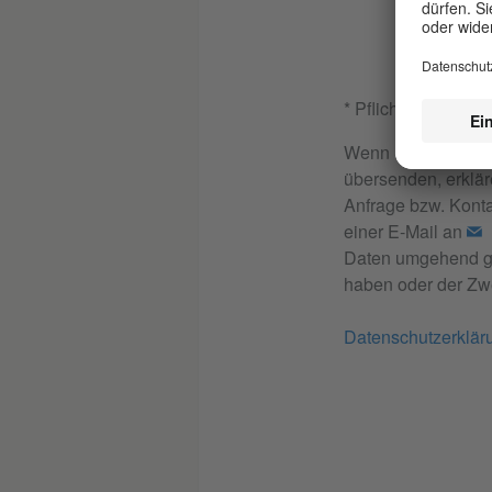
* Pflichtfeld
Wenn Sie die im K
übersenden, erklär
Anfrage bzw. Konta
einer E-Mail an
Daten umgehend gel
haben oder der Zwe
Datenschutzerklär