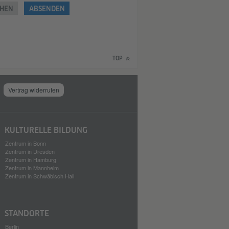
HEN
ABSENDEN
TOP
Vertrag widerrufen
KULTURELLE BILDUNG
Zentrum in Bonn
Zentrum in Dresden
Zentrum in Hamburg
Zentrum in Mannheim
Zentrum in Schwäbisch Hall
STANDORTE
Berlin