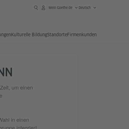
Mein Goethe.de
Deutsch
ungen
Kulturelle Bildung
Standorte
Firmen­kunden
ONN
Zeit, um einen
e
Wahl in einen
ruppe integriert.