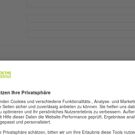
au
Ja
Nein