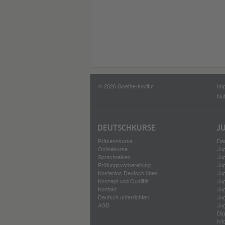
© 2026 Goethe-Institut
Im
Nu
DEUTSCH­KURSE
J
Präsenzkurse
Deu
Onlinekurse
Ju
Sprach­reisen
Ju
Prüfungsvorbereitung
Ju
Kostenlos Deutsch üben
Ju
Konzept und Qualität
Ju
Kontakt
Ju
Deutsch unterrichten
Ju
AGB
Ju
Di
Inf