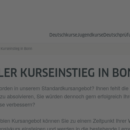
Deutsch­kurse
Jugend­kurse
Deutsch­prüf
 Kurseinstieg in Bonn
LER KURSEINSTIEG IN B
orden in unserem Standardkursangebot? Ihnen fehlt die 
zu absolvieren, Sie würden dennoch gern erfolgreich Ihr
se verbessern?
iblen Kursangebot können Sie zu einem Zeitpunkt Ihrer 
nsivkurs einsteigen und werden in die bestehende Lerng