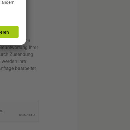
lgenden Button
 Beantwortung Ihrer
 durch Zusendung
s werden Ihre
nfrage bearbeitet