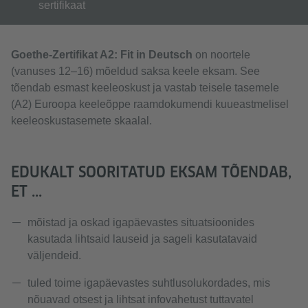
sertifikaat
Goethe-Zertifikat A2: Fit in Deutsch
on noortele
(vanuses 12–16) mõeldud saksa keele eksam. See
tõendab esmast keeleoskust ja vastab teisele tasemele
(A2) Euroopa keeleõppe raamdokumendi kuueastmelisel
keeleoskustasemete skaalal.
EDUKALT SOORITATUD EKSAM TÕENDAB,
ET ...
mõistad ja oskad igapäevastes situatsioonides
kasutada lihtsaid lauseid ja sageli kasutatavaid
väljendeid.
tuled toime igapäevastes suhtlusolukordades, mis
nõuavad otsest ja lihtsat infovahetust tuttavatel