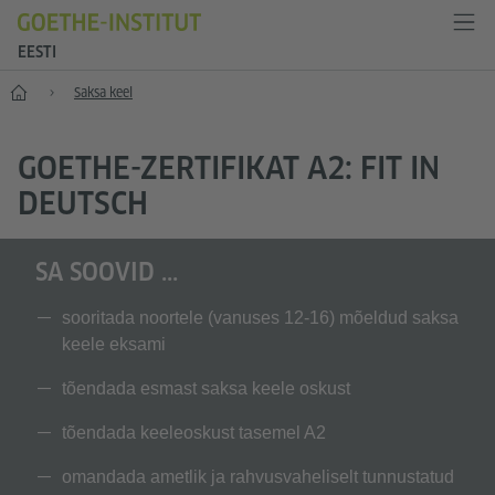
EESTI
Esileht
Saksa keel
GOETHE-ZERTIFIKAT A2: FIT IN
DEUTSCH
SA SOOVID ...
sooritada noortele (vanuses 12-16) mõeldud saksa
keele eksami
tõendada esmast saksa keele oskust
tõendada keeleoskust tasemel A2
omandada ametlik ja rahvusvaheliselt tunnustatud