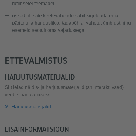
rutiinsetel teemadel.
oskad lihtsate keelevahendite abil kirjeldada oma
päritolu ja hariduslikku tagapõhja, vahetut ümbrust ning
esemeid seotult oma vajadustega.
ETTEVALMISTUS
HARJUTUSMATERJALID
Siit leiad näidis- ja harjutusmaterjalid (sh interaktiivsed)
veebis harjutamiseks.
Harjutusmaterjalid
LISAINFORMATSIOON