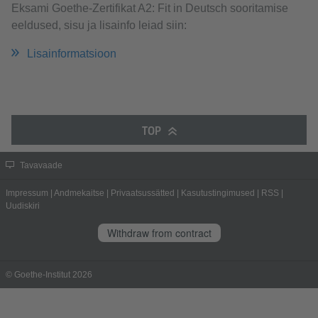
Eksami Goethe-Zertifikat A2: Fit in Deutsch sooritamise
eeldused, sisu ja lisainfo leiad siin:
Lisainformatsioon
TOP
Tavavaade
Impressum
|
Andmekaitse
|
Privaatsussätted
|
Kasutustingimused
|
RSS
|
Uudiskiri
Withdraw from contract
© Goethe-Institut 2026