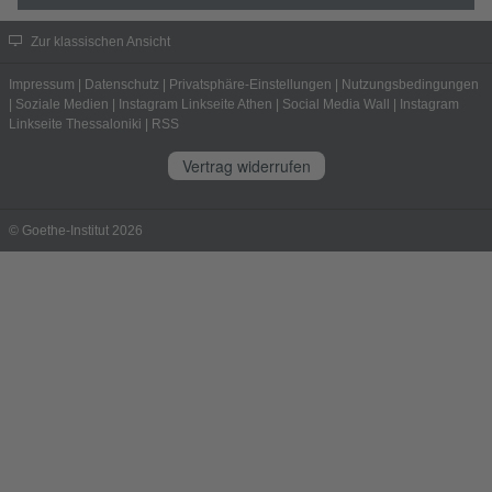
Zur klassischen Ansicht
Impressum
|
Datenschutz
|
Privatsphäre-Einstellungen
|
Nutzungsbedingungen
|
Soziale Medien
|
Instagram Linkseite Athen
|
Social Media Wall
|
Instagram
Linkseite Thessaloniki
|
RSS
Vertrag widerrufen
© Goethe-Institut 2026