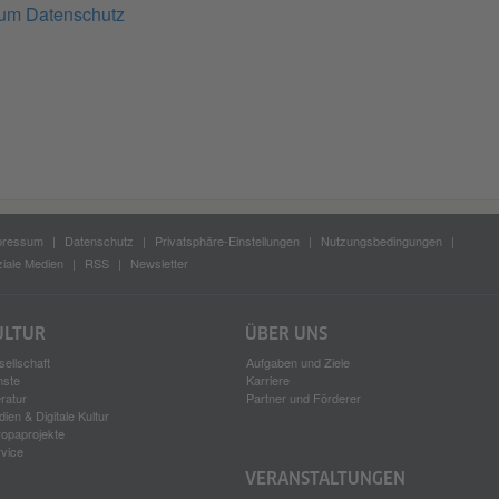
zum Datenschutz
pressum
Datenschutz
Privatsphäre-Einstellungen
Nutzungsbedingungen
iale Medien
RSS
Newsletter
ULTUR
ÜBER UNS
ellschaft
Aufgaben und Ziele
nste
Karriere
eratur
Partner und Förderer
ien & Digitale Kultur
ropaprojekte
rvice
VERANSTALTUNGEN