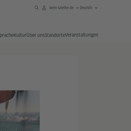
Mein Goethe.de
Deutsch
Veranstaltungen
prache
Kultur
Über uns
Standorte