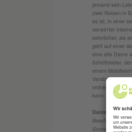
jemand sein Lebe
zwei Reisen in B
es ist, in einer
verwirrter Inter
sehnlicher, als 
geht auf einer ab
eine alte Dame 
Schriftsteller, de
einem Mobiltelef
Verstand. Neun 
ordnen und die z
kann.
Daniel Kehlma
Beerholms Vorst
. Nach wei
Sonne