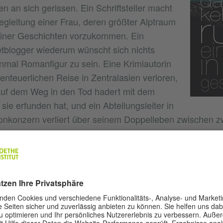
n an sich gerissen. Ein Schriftsteller macht
egleitung einer Frau, deren größter Alptraum
 seiner Geschichten vorzukommen. Ein
netblogger wiederum wünscht sich nichts
einmal Romanfigur zu sein. Eine Krimiautorin
enteuerlichen Reise in Zentralasien verloren,
auf dem Weg in den Tod hadert mit dem
r sie erfunden hat, und ein Abteilungsleiter in
onkonzern verliert über seinem Doppelleben zwischen z
Episoden, die sich nach und nach zu einem romanhafte
eigen, wie leicht in der technischen Welt alles aus den 
(*1975) veröffentlichte bereits mit 22 Jahren seinen 
nn
erschien 1997, ein Jahr später folgte der Erzählb
ellung
teren Veröffentlichungen gelang ihm mit I
ch und Kamins