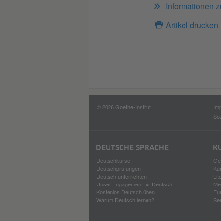
Informationen 
Artikel drucken
© 2026 Goethe-Institut
Im
Soz
DEUTSCHE SPRACHE
K
Deutschkurse
Ges
Deutschprüfungen
Kü
Deutsch unterrichten
Lit
Unser Engagement für Deutsch
Med
Kostenlos Deutsch üben
Eu
Warum Deutsch lernen?
Se