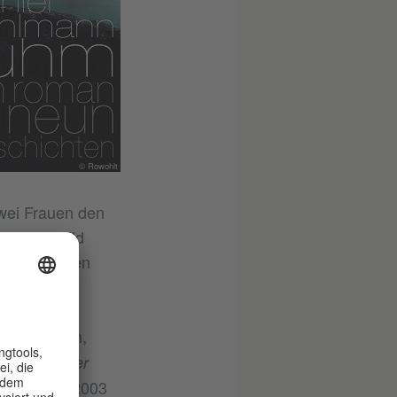
© Rowohlt
wei Frauen den
n Gesamtbild
Fugen geraten
ersten Roman,
and
Unter der
i im Jahr 2003
k