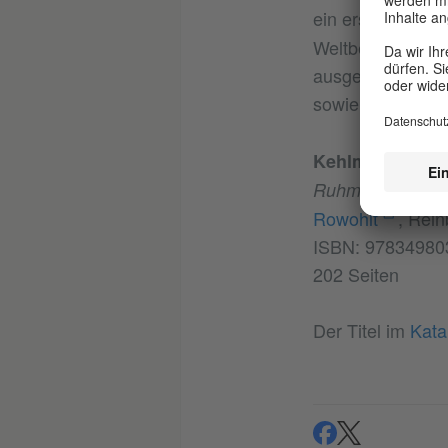
ein erster intern
Weltbestseller. 
ausgezeichnet, u
sowie dem WELT-
Kehlmann, Dani
Ruhm
Rowohlt
, Rei
ISBN: 97834980
202 Seiten
Der Titel im
Kata
teilen
teilen