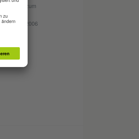
nen, wurde zum
Preisen
eist-Preis 2006
017.