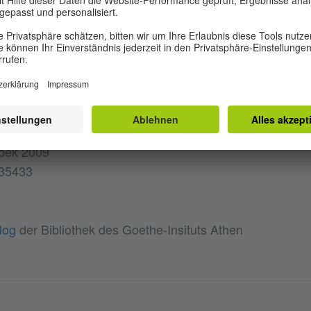
ationaler Erfolg.
, 2005 erschie
Die Vermessung der Welt
Daniel Kehlmann wurde für seine Werke mit zahlreichen 
. a. mit dem Preis der Konrad-Adenauer-Stiftung, dem Kl
Literaturpreis 2007. Sein letzter Roman
erschien 2
Tyll
el
nbek 2009
35433
log
der Bibliothek des Goethe-Insituts Athen