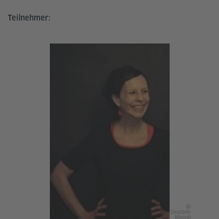
Teilnehmer:
@
Charlotte
Werndt