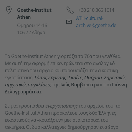
Τηλέφωνο
Goethe-Institut
+30 210 366 1014
Athen
Email
ATH-cultural-
Ομήρου 14-16
archive@goethe.de
106 72 Αθήνα
Το Goethe-Institut Athen γιορτάζει τα 70ά του γενέθλια.
Με αυτή την αφορμή επικεντρώνεται στο αναλογικό
πολιτιστικό του αρχείο και παρουσιάζει την εικαστική
εγκατάσταση
Tόπος εύρεσης: Γκαίτε, Ομήρου. Σημειακές
αρχειακές συγκλίσεις
της
Ινώς Βαρβαρίτη
και του
Γιάννη
Δελαγραμμάτικα
.
Σε μια προσπάθεια
ενεργοποίησης
του αρχείου του, το
Goethe-Institut Athen προσκάλεσε τους δύο Έλληνες
εικαστικούς να «κοιτάξουν» μες στα ιστορικά του
τεκμήρια. Οι δύο καλλιτέχνες δημιούργησαν ένα έργο