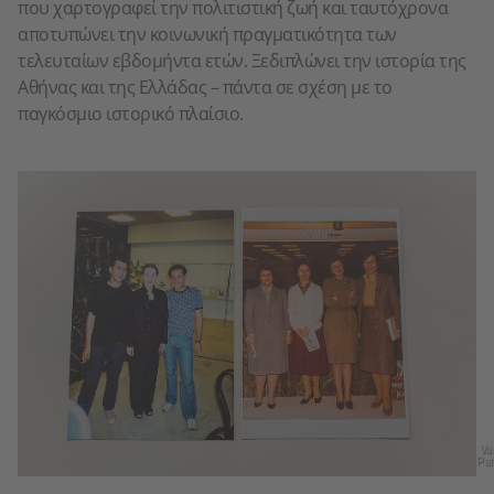
που χαρτογραφεί την πολιτιστική ζωή και ταυτόχρονα
αποτυπώνει την κοινωνική πραγματικότητα των
τελευταίων εβδομήντα ετών. Ξεδιπλώνει την ιστορία της
Αθήνας και της Ελλάδας – πάντα σε σχέση με το
παγκόσμιο ιστορικό πλαίσιο.
Van
Pat