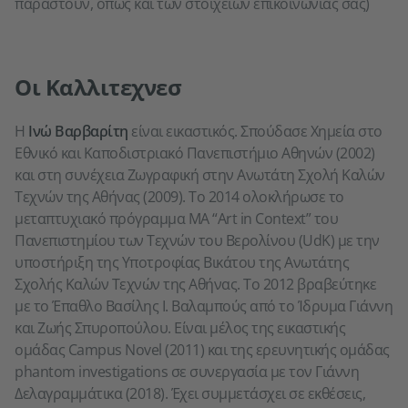
παραστούν, όπως και των στοιχείων επικοινωνίας σας)
Οι Καλλιτεχνεσ
Η
Ινώ Βαρβαρίτη
είναι εικαστικός. Σπούδασε Χημεία στο
Εθνικό και Καποδιστριακό Πανεπιστήμιο Αθηνών (2002)
και στη συνέχεια Ζωγραφική στην Ανωτάτη Σχολή Καλών
Τεχνών της Αθήνας (2009). Το 2014 ολοκλήρωσε το
μεταπτυχιακό πρόγραμμα MA “Art in Context” του
Πανεπιστημίου των Τεχνών του Βερολίνου (UdK) με την
υποστήριξη της Υποτροφίας Βικάτου της Ανωτάτης
Σχολής Καλών Τεχνών της Αθήνας. Το 2012 βραβεύτηκε
με το Έπαθλο Βασίλης Ι. Βαλαμπούς από το Ίδρυμα Γιάννη
και Ζωής Σπυροπούλου. Είναι μέλος της εικαστικής
ομάδας Campus Novel (2011) και της ερευνητικής ομάδας
phantom investigations σε συνεργασία με τον Γιάννη
Δελαγραμμάτικα (2018). Έχει συμμετάσχει σε εκθέσεις,