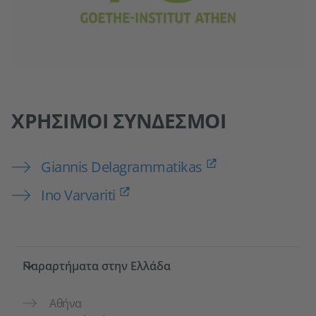
ΧΡΉΣΙΜΟΙ ΣΎΝΔΕΣΜΟΙ
Giannis Delagrammatikas
Ιno Varvariti
Service- und Informationsbereich
Παραρτήματα στην Ελλάδα
Αθήνα