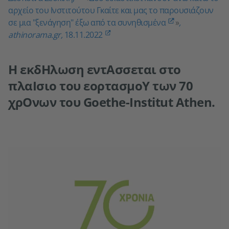
αρχείο του Ινστιτούτου Γκαίτε και μας το παρουσιάζουν
σε μια "ξενάγηση" έξω από τα συνηθισμένα
»
,
athinorama.gr,
18.11.2022
Η εκδΗλωση εντΑσσεται στο
πλαΙσιο του εορτασμοΥ των 70
χρΟνων του Goethe-Institut Athen.