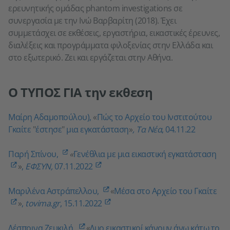
ερευνητικής ομάδας phantom investigations σε
συνεργασία με την Ινώ Βαρβαρίτη (2018). Έχει
συμμετάσχει σε εκθέσεις, εργαστήρια, εικαστικές έρευνες,
διαλέξεις και προγράμματα φιλοξενίας στην Ελλάδα και
στο εξωτερικό. Ζει και εργάζεται στην Αθήνα.
Ο ΤΥΠΟΣ ΓΙΑ την εκθεση
Μαίρη Αδαμοπούλου),
«
Πώς το Αρχείο του Ινστιτούτου
Γκαίτε
"
έστησε
"
μια εγκατάσταση
»
, Τα Νέα
, 04.11.22
Παρή Σπίνου,
«
Γενέθλια με μια εικαστική εγκατάσταση
»
,
ΕΦΣΥΝ,
07.11.2022
Μαριλένα Αστράπελλου,
«
Μέσα στο Αρχείο του Γκαίτε
»
,
tovima.gr
, 15.11.2022
Δέσποινα Ζευκιλή,
«
Δυο εικαστικοί κάνουν άνω κάτω το