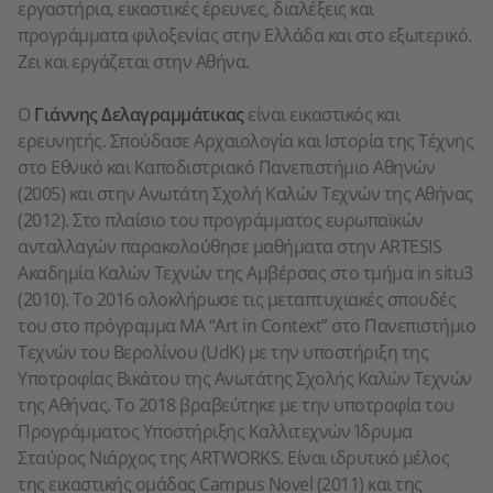
εργαστήρια, εικαστικές έρευνες, διαλέξεις και
προγράμματα φιλοξενίας στην Ελλάδα και στο εξωτερικό.
Ζει και εργάζεται στην Αθήνα.
Ο
Γιάννης Δελαγραμμάτικας
είναι εικαστικός και
ερευνητής. Σπούδασε Αρχαιολογία και Ιστορία της Τέχνης
στο Εθνικό και Καποδιστριακό Πανεπιστήμιο Αθηνών
(2005) και στην Ανωτάτη Σχολή Καλών Τεχνών της Αθήνας
(2012). Στο πλαίσιο του προγράμματος ευρωπαϊκών
ανταλλαγών παρακολούθησε μαθήματα στην ΑRTESIS
Ακαδημία Καλών Τεχνών της Αμβέρσας στο τμήμα in situ3
(2010). Το 2016 ολοκλήρωσε τις μεταπτυχιακές σπουδές
του στο πρόγραμμα MA “Art in Context” στο Πανεπιστήμιο
Τεχνών του Βερολίνου (UdK) με την υποστήριξη της
Υποτροφίας Βικάτου της Ανωτάτης Σχολής Καλών Τεχνών
της Αθήνας. Το 2018 βραβεύτηκε με την υποτροφία του
Προγράμματος Υποστήριξης Καλλιτεχνών Ίδρυμα
Σταύρος Νιάρχος της ARTWORKS. Είναι ιδρυτικό μέλος
της εικαστικής ομάδας Campus Novel (2011) και της