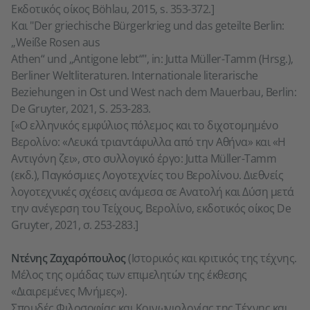
Εκδοτικός οίκος Böhlau, 2015, s. 353-372.]
Και "Der griechische Bürgerkrieg und das geteilte Berlin:
„Weiße Rosen aus
Athen“ und „Antigone lebt“", in: Jutta Müller-Tamm (Hrsg.),
Berliner Weltliteraturen. Internationale literarische
Beziehungen in Ost und West nach dem Mauerbau, Berlin:
De Gruyter, 2021, S. 253-283.
[«Ο ελληνικός εμφύλιος πόλεμος και το διχοτομημένο
Βερολίνο: «Λευκά τριαντάφυλλα από την Αθήνα» και «Η
Αντιγόνη ζει», στο συλλογικό έργο: Jutta Müller-Tamm
(εκδ.), Παγκόσμιες Λογοτεχνίες του Βερολίνου. Διεθνείς
λογοτεχνικές σχέσεις ανάμεσα σε Ανατολή και Δύση μετά
την ανέγερση του Τείχους, Βερολίνο, εκδοτικός οίκος De
Gruyter, 2021, σ. 253-283.]
Ντένης Ζαχαρόπουλος
(Ιστορικός και κριτικός της τέχνης.
Μέλος της ομάδας των επιμελητών της έκθεσης
«Διαιρεμένες Μνήμες»).
Σπουδές Φιλοσοφίας και Κοινωνιολογίας της Τέχνης και