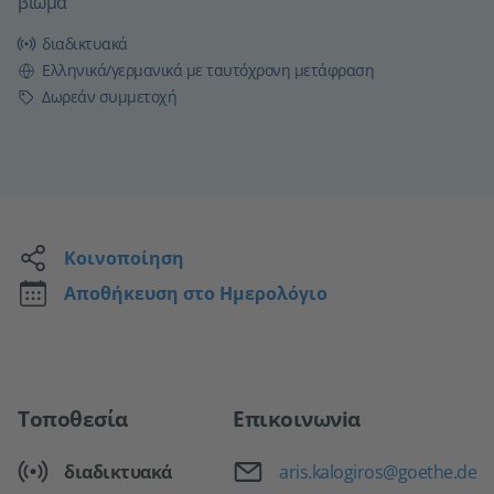
βίωμα
διαδικτυακά
Γλώσσα
Ελληνικά/γερμανικά με ταυτόχρονη μετάφραση
Τιμή
Δωρεάν συμμετοχή
Κοινοποίηση
Αποθήκευση στο Ημερολόγιο
Τοποθεσία
Επικοινωνiα
Email
διαδικτυακά
aris.kalogiros@goethe.de