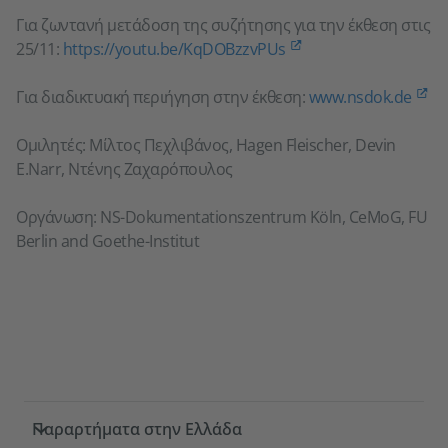
Για ζωντανή μετάδοση της συζήτησης για την έκθεση στις
25/11:
https://youtu.be/KqDOBzzvPUs
Για διαδικτυακή περιήγηση στην έκθεση:
www.nsdok.de
Ομιλητές: Μίλτος Πεχλιβάνος, Hagen Fleischer, Devin
E.Narr, Ντένης Ζαχαρόπουλος
Οργάνωση: NS-Dokumentationszentrum Köln, CeMoG, FU
Berlin and Goethe-Institut
Service- und Informationsbereich
Παραρτήματα στην Ελλάδα