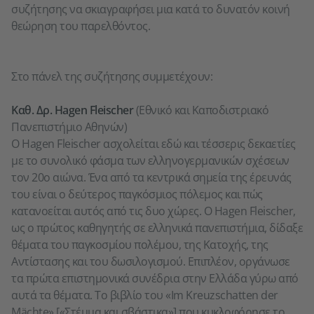
συζήτησης να σκιαγραφήσει μια κατά το δυνατόν κοινή
θεώρηση του παρελθόντος.
Στο πάνελ της συζήτησης συμμετέχουν:
Καθ. Δρ. Hagen Fleischer
(Εθνικό και Καποδιστριακό
Πανεπιστήμιο Αθηνών)
Ο Hagen Fleischer ασχολείται εδώ και τέσσερις δεκαετίες
με το συνολικό φάσμα των ελληνογερμανικών σχέσεων
τον 20ο αιώνα. Ένα από τα κεντρικά σημεία της έρευνάς
του είναι ο δεύτερος παγκόσμιος πόλεμος και πώς
κατανοείται αυτός από τις δυο χώρες. Ο Hagen Fleischer,
ως ο πρώτος καθηγητής σε ελληνικά πανεπιστήμια, δίδαξε
θέματα του παγκοσμίου πολέμου, της Κατοχής, της
Αντίστασης και του δωσιλογισμού. Επιπλέον, οργάνωσε
τα πρώτα επιστημονικά συνέδρια στην Ελλάδα γύρω από
αυτά τα θέματα. Το βιβλίο του «Im Kreuzschatten der
Mächte» [«Στέμμα και σβάστικα»] που κυκλοφόρησε το