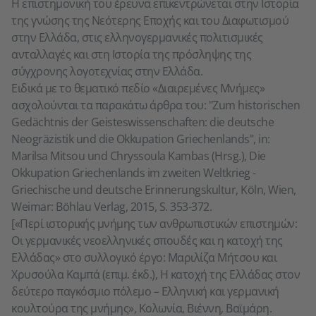
Η επιστημονική του έρευνα επικεντρώνεται στην Ιστορία
της γνώσης της Νεότερης Εποχής και του Διαφωτισμού
στην Ελλάδα, στις ελληνογερμανικές πολιτισμικές
ανταλλαγές και στη Ιστορία της πρόσληψης της
σύγχρονης λογοτεχνίας στην Ελλάδα.
Ειδικά με το θεματικό πεδίο «Διαιρεμένες Μνήμες»
ασχολούνται τα παρακάτω άρθρα του: "Zum historischen
Gedächtnis der Geisteswissenschaften: die deutsche
Neogräzistik und die Okkupation Griechenlands", in:
Marilsa Mitsou und Chryssoula Kambas (Hrsg.), Die
Okkupation Griechenlands im zweiten Weltkrieg -
Griechische und deutsche Erinnerungskultur, Köln, Wien,
Weimar: Böhlau Verlag, 2015, S. 353-372.
[«Περί ιστορικής μνήμης των ανθρωπιστικών επιστημών:
Οι γερμανικές νεοελληνικές σπουδές και η κατοχή της
Ελλάδας» στο συλλογικό έργο: Μαριλίζα Μήτσου και
Χρυσούλα Καμπά (επιμ. έκδ.), Η κατοχή της Ελλάδας στον
δεύτερο παγκόσμιο πόλεμο – Ελληνική και γερμανική
κουλτούρα της μνήμης», Κολωνία, Βιέννη, Βαϊμάρη.