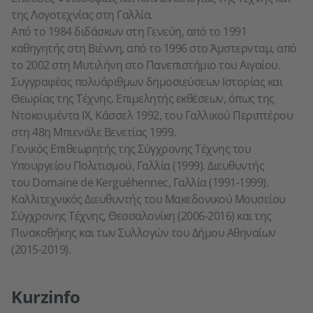
της Λογοτεχνίας στη Γαλλία.
Από το 1984 διδάσκων στη Γενεύη, από το 1991
καθηγητής στη Βιέννη, από το 1996 στο Άμστερνταμ, από
το 2002 στη Μυτιλήνη στο Πανεπιστήμιο του Αιγαίου.
Συγγραφέας πολυάριθμων δημοσιεύσεων Ιστορίας και
Θεωρίας της Τέχνης. Επιμελητής εκθέσεων, όπως της
Ντοκουμέντα ΙΧ, Κάσσελ 1992, του Γαλλικού Περιπτέρου
στη 48η Μπιενάλε Βενετίας 1999.
Γενικός Επιθεωρητής της Σύγχρονης Τέχνης του
Υπουργείου Πολιτισμού, Γαλλία (1999). Διευθυντής
του Domaine de Kerguéhennec, Γαλλία (1991-1999).
Καλλιτεχνικός Διευθυντής του Μακεδονικού Μουσείου
Σύγχρονης Τέχνης, Θεσσαλονίκη (2006-2016) και της
Πινακοθήκης και των Συλλογών του Δήμου Αθηναίων
(2015-2019).
Kurzinfo