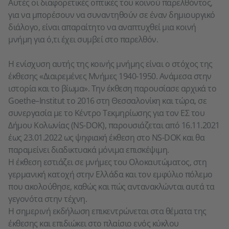
Αυτές οι διαφορετικές οπτικές του κοινού παρελθόντος,
για να μπορέσουν να συναντηθούν σε έναν δημιουργικό
διάλογο, είναι απαραίτητο να αναπτυχθεί μια κοινή
μνήμη για ό,τι έχει συμβεί στο παρελθόν.
Η ενίσχυση αυτής της κοινής μνήμης είναι ο στόχος της
έκθεσης «Διαιρεμένες Μνήμες 1940-1950. Ανάμεσα στην
ιστορία και το βίωμα». Την έκθεση παρουσίασε αρχικά το
Goethe–Institut το 2016 στη Θεσσαλονίκη και τώρα, σε
συνεργασία με το Κέντρο Τεκμηρίωσης για τον ΕΣ του
Δήμου Κολωνίας (NS-DOK), παρουσιάζεται από 16.11.2021
έως 23.01.2022 ως ψηφιακή έκθεση στο NS-DOK και θα
παραμείνει διαδικτυακά μόνιμα επισκέψιμη.
Η έκθεση εστιάζει σε μνήμες του Ολοκαυτώματος, στη
γερμανική κατοχή στην Ελλάδα και τον εμφύλιο πόλεμο
που ακολούθησε, καθώς και πώς αντανακλώνται αυτά τα
γεγονότα στην τέχνη.
Η σημερινή εκδήλωση επικεντρώνεται στα θέματα της
έκθεσης και επιδιώκει στο πλαίσιο ενός κύκλου