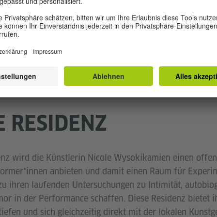
E RESIDENZ
nz wird die Künstlerin Nicole Wysokikamien einen offe
former*innen anbieten und damit einen Raum für Exper
u ihren laufenden Untersuchungen zu Intimität, autobio
or in der Performance schaffen. Diese Residenz bietet ih
iefen und sich gleichzeitig direkt mit der lokalen Kunst