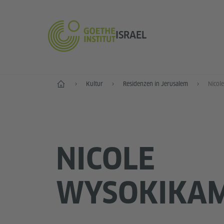
ISRAEL
Start
Kultur
Residenzen in Jerusalem
Nicol
NICOLE
WYSOKIKAM