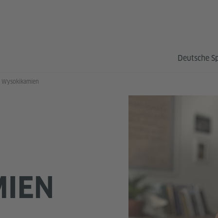
Deutsche S
e Wysokikamien
IEN