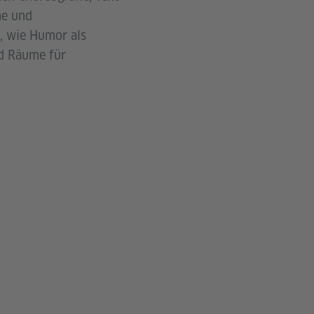
he und
e, wie Humor als
nd Räume für
.