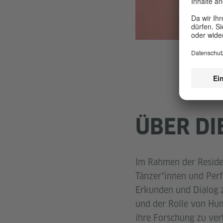
ÜBER DI
Im Rahmen der Reside
Tänzer*innen und Per
Erkunden und Dialog z
und der Rolle von Hum
ihre Forschung zu vert