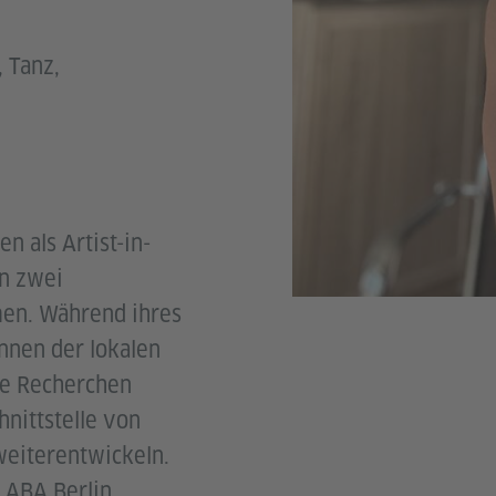
, Tanz,
 als Artist-in-
an zwei
men. Während ihres
innen der lokalen
he Recherchen
hnittstelle von
weiterentwickeln.
LABA Berlin.