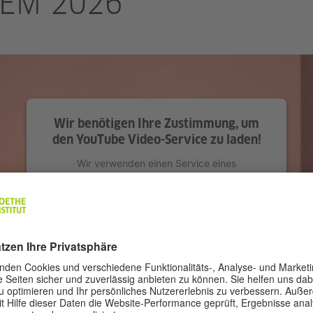
EM 2026
Wir benötigen Ihre Zustimmung, um
den YouTube Video-Service zu laden!
Wir verwenden einen Service eines
Drittanbieters, um Videoinhalte einzubetten.
Dieser Service kann Daten zu Ihren Aktivitäten
sammeln. Bitte lesen Sie die Details durch und
stimmen Sie der Nutzung des Service zu, um
dieses Video anzusehen.
Mehr Informationen
Akzeptieren