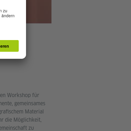
nen Workshop für
imente, gemeinsames
grafischem Material
r die Möglichkeit,
gemeinschaft zu