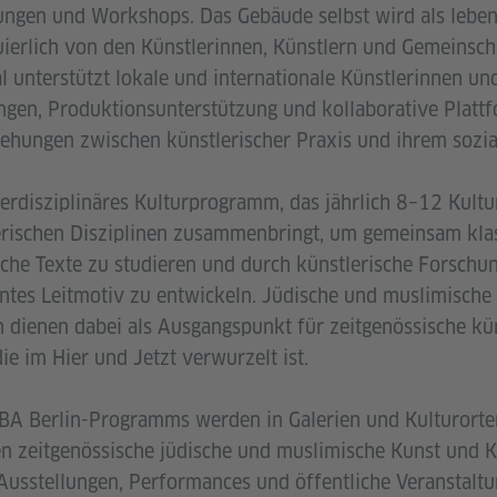
tungen und Workshops. Das Gebäude selbst wird als lebe
uierlich von den Künstlerinnen, Künstlern und Gemeinsch
l unterstützt lokale und internationale Künstlerinnen un
ngen, Produktionsunterstützung und kollaborative Platt
ziehungen zwischen künstlerischer Praxis und ihrem sozi
nterdisziplinäres Kulturprogramm, das jährlich 8–12 Kult
erischen Disziplinen zusammenbringt, um gemeinsam kl
che Texte zu studieren und durch künstlerische Forschun
antes Leitmotiv zu entwickeln. Jüdische und muslimische 
n dienen dabei als Ausgangspunkt für zeitgenössische kü
ie im Hier und Jetzt verwurzelt ist.
BA Berlin-Programms werden in Galerien und Kulturorten
n zeitgenössische jüdische und muslimische Kunst und Ku
Ausstellungen, Performances und öffentliche Veranstalt