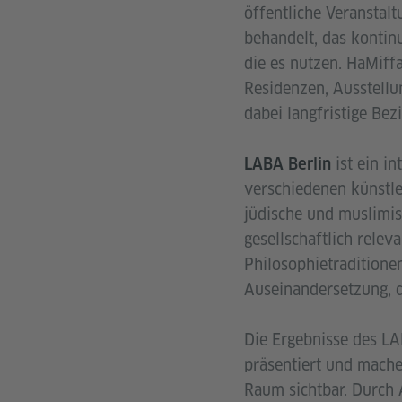
öffentliche Veranstal
behandelt, das kontin
die es nutzen. HaMiffa
Residenzen, Ausstellu
dabei langfristige Be
ist ein i
LABA Berlin
verschiedenen künstl
jüdische und muslimis
gesellschaftlich relev
Philosophietraditione
Auseinandersetzung, d
Die Ergebnisse des LA
präsentiert und mache
Raum sichtbar. Durch 