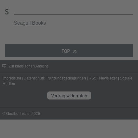
S
Seagull Books
TOP
Zur klassischen Ansicht
Impressum
|
Datenschutz
|
Nutzungsbedingungen
|
RSS
|
Newsletter
|
Soziale
Medien
Vertrag widerrufen
© Goethe-Institut 2026