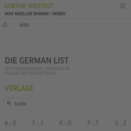
MAX MUELLER BHAVAN | INDIEN
Start
Kultur
DIE GERMAN LIST
DEUTSCHSPRACHIGE LITERATUR IN
ENGLISCHER ÜBERSETZUNG
VERLAGE
A - E
F - J
K - O
P - T
U - Z