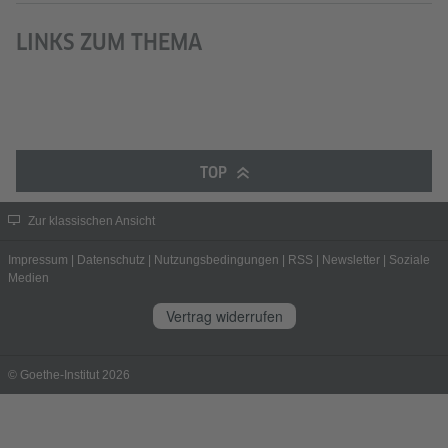
LINKS ZUM THEMA
TOP
Zur klassischen Ansicht
Impressum
|
Datenschutz
|
Nutzungsbedingungen
|
RSS
|
Newsletter
|
Soziale
Medien
Vertrag widerrufen
© Goethe-Institut 2026