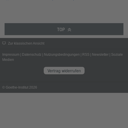
TOP
Zur klassischen Ansicht
Impressum
|
Datenschutz
|
Nutzungsbedingungen
|
RSS
|
Newsletter
|
Soziale
Medien
Vertrag widerrufen
© Goethe-Institut 2026