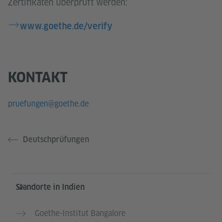
Zertifikaten überprüft werden:
www.goethe.de/verify
KONTAKT
pruefungen@goethe.de
Deutschprüfungen
Service- und Informationsbereich
Standorte in Indien
Goethe-Institut Bangalore