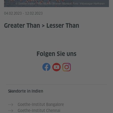
© Goethe-Institut / Max Mueller Bhavan Mumbai, Foto: Vidyasagar Hariharan
04.02.2023 - 12.02.2023
Greater Than > Lesser Than
Folgen Sie uns
Service- und Informationsbereich
Standorte in Indien
Goethe-Institut Bangalore
Goethe-Institut Chennai