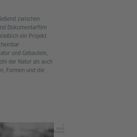
fließend zwischen
 und Dokumentarfilm
ießlich ein Projekt
cheinbar
Natur und Gebautem,
hl der Natur als auch
ien, Formen und die
©
Jayraj
Portrait