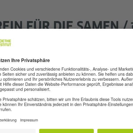
EIN FÜR DIE SAMEN / ब
dient als faktischer Ritualraum und verwand
men / बीजमंदिर
oße Präsenz. Dieser dem Saatgut und seinen Bewahrerin
en Vorhang aus wiederverwendeten Saris umhüllt – ein 
 vom traditionellen Sari-Zaun, der in ländlichen Regionen
rpert diese sich ständig wandelnde, ätherische Struktur 
 von einem Saatgutbewahrer gefertigte Ikone – Sinnbild
cherinnen sind eingeladen, Saatbomben als
Prasaad
mit n
ins und als Fortsetzung des Kreislaufs von Wachstum und