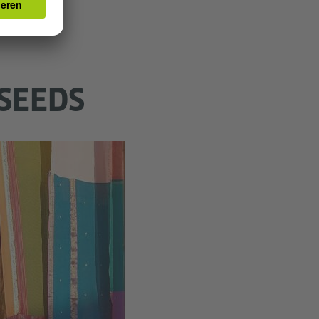
 SEEDS
©
Jayraj
Patil