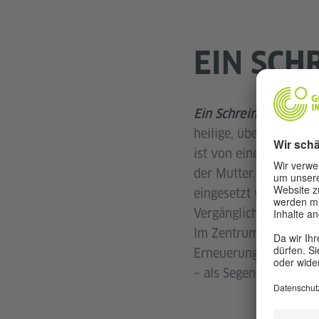
EIN SCHR
Ein Schrein für die Sa
heilige, überlebensgr
ist von einem wallend
der Mutter. Inspiriert
eingesetzt wird, verkö
Vergänglichen.
Im Zentrum steht eine
Erneuerung. Die Besu
– als Segen des Schre