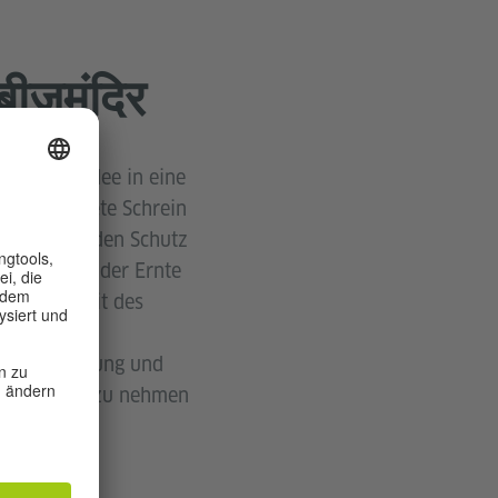
ीजमंदिर
elt eine Idee in eine
nen gewidmete Schrein
Symbol für den Schutz
 zum Schutz der Ernte
die Schönheit des
 für Bewahrung und
ach Hause zu nehmen
 Fürsorge.