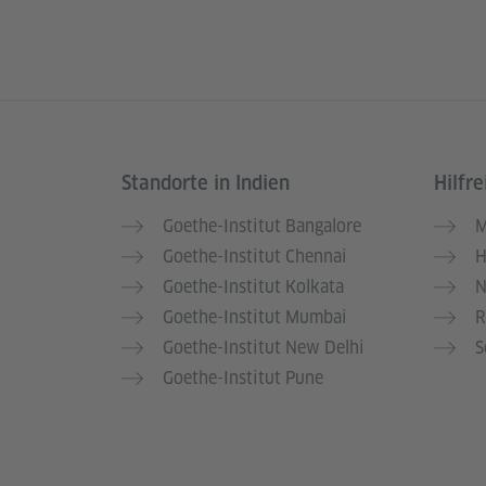
Standorte in Indien
Hilfre
Service- und Informationsbereich
Goethe-Institut Bangalore
M
Goethe-Institut Chennai
H
Goethe-Institut Kolkata
N
Goethe-Institut Mumbai
R
Goethe-Institut New Delhi
S
Goethe-Institut Pune