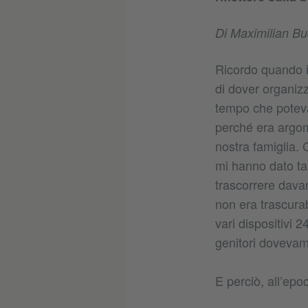
Di Maximilian 
Ricordo quando i 
di dover organizz
tempo che poteva
perché era argom
nostra famiglia. 
mi hanno dato tan
trascorrere davan
non era trascurab
vari dispositivi 
genitori dovevam
E perciò, all’ep