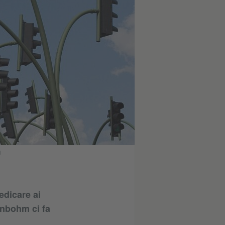
g
edicare ai
enbohm ci fa