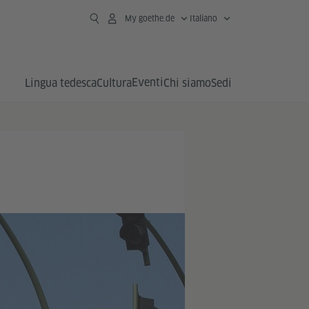
My goethe.de
Italiano
Eventi
Lingua tedesca
Cultura
Chi siamo
Sedi