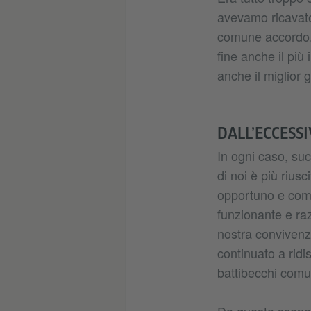
avevamo ricavato 
comune accordo. E
fine anche il più
anche il miglior 
DALL’ECCESS
In ogni caso, su
di noi è più riu
opportuno e come
funzionante e ra
nostra convivenza
continuato a ridi
battibecchi comun