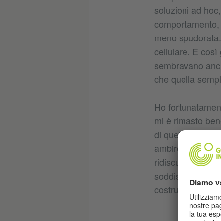
soluzioni ad hoc,
comportamento, p
meno spudorata: s
cellulare. E così
sembravano anche
che quella sempli
Ho fortunatamente
mi è rimasto bene
di quel tipo, pri
ambire al ruolo d
ridiscusso tutto 
soddisfazione aver
costruttiva.