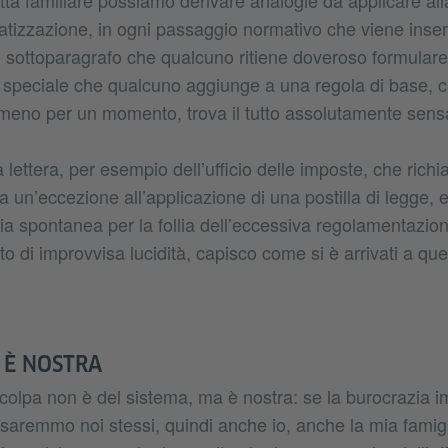
a familiare possiamo derivare analogie da applicare alla
atizzazione, in ogni passaggio normativo che viene inseri
i sottoparagrafo che qualcuno ritiene doveroso formulare,
speciale che qualcuno aggiunge a una regola di base, 
meno per un momento, trova il tutto assolutamente sens
 lettera, per esempio dell’ufficio delle imposte, che ric
 a un’eccezione all’applicazione di una postilla di legge,
a spontanea per la follia dell’eccessiva regolamentazion
to di improvvisa lucidità, capisco come si è arrivati a qu
 È NOSTRA
 colpa non è del sistema, ma è nostra: se la burocrazia
 saremmo noi stessi, quindi anche io, anche la mia famigl