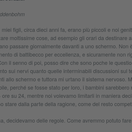
Buddenbohm
miei figli, circa dieci anni fa, erano più piccoli e noi ge
are moltissime cose, ad esempio gli orari da destinare ai
no passare giornalmente davanti a uno schermo. Non è 
ento di battibecco per eccellenza, e sicuramente non ri
Con il senno di poi, posso dire che sono poche le question
to sui nervi quanto quelle interminabili discussioni sul
ti allo schermo e tuttora mi urtano il sistema nervoso. 
ile, perché se fosse stato per loro, i bambini sarebbero ri
24 ore su 24, mentre noi volevamo limitarli in maniera de
o stare dalla parte della ragione, come del resto compet
oca, decidevamo delle regole. Come avremmo potuto fare 