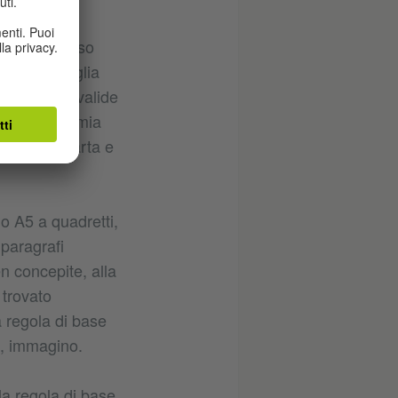
però nel corso
della famiglia
sembravano valide
fra, e così mia
prendere carta e
o A5 a quadretti,
paragrafi
n concepite, alla
 trovato
 regola di base
ti, immagino.
la regola di base,