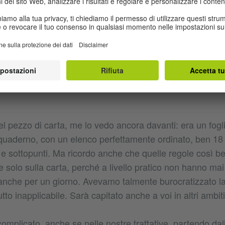
, DISTINGUO E PARTICOLARITÀ
so eravamo partiti da una semplice regola di base, che 
iventata sempre meno ferrea: come sempre, tutti i membri 
precisazioni, distinguo e particolarità, tutte cose che 
ando il numero di specifiche aveva raggiunto la doppia ci
iso che bisognava mettere tutto per iscritto, andando a 
 pezzo di carta, me lo vedo ancora davanti: era un fogli
quaderno, con un elenco perfettamente ordinato, ben 18 
i e sottopunti. Ma ricordo anche che quelle regole così be
e solo sulla carta, perché a livello pratico non hanno mai
anche per un giorno. Avevamo talmente burocratizzato la
utto inapplicabile. Sarà capitato anche a voi in altri ambi
complicato, anche se nelle nostre trattative, partendo dal