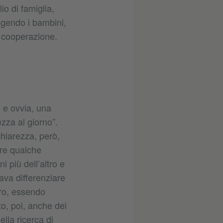
o di famiglia,
olgendo i bambini,
i cooperazione.
 e ovvia, una
zza al giorno”.
chiarezza, però,
re qualche
i più dell’altro e
ava differenziare
ltro, essendo
o, poi, anche dei
lla ricerca di