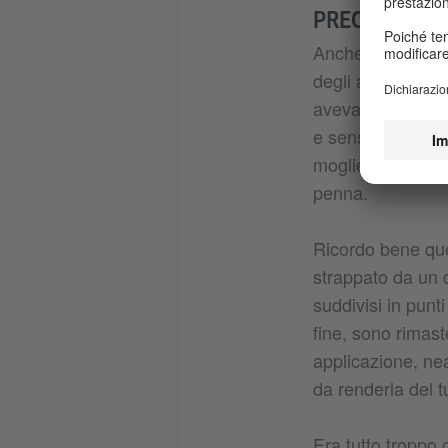
PRECISAZIONI
Anche in quel ca
degli anni era d
avevano aggiunto 
e sensate, fin qu
moglie aveva dec
penna.
Ricordo bene quel
strappato da un 
suddivisi in punt
fine, sono rimast
applicazione, ne
da renderla del t
Era tutto troppo 