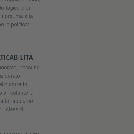
do logico e di
empre, ma alla
 la politica:
TICABILITÀ
nderato, nessuno
nsiderato
lo corretto,
 vincolante la
rario, abbiamo
 i classici