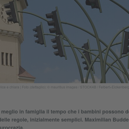
lice e chiara | Foto (dettaglio): © mauritius images / STOCK4B / Felbert+Eickenber
 meglio in famiglia il tempo che i bambini possono d
lle regole, inizialmente semplici. Maximilian Budd
burocrazia.