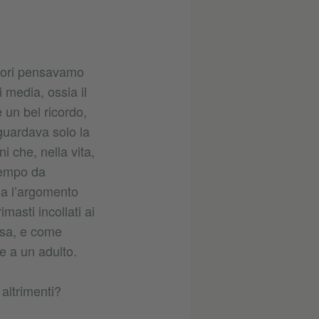
nitori pensavamo
 media, ossia il
un bel ricordo,
guardava solo la
i che, nella vita,
 tempo da
Ma l’argomento
masti incollati ai
cisa, e come
e a un adulto.
altrimenti?