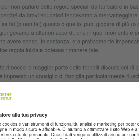
 per non parlare delle regole speciali da far valere in bas
erché da bravi educatori tendevamo a mercanteggiare 
e fai (o non fai) questo o quello, puoi giocare di più (o 
 giungevamo a ulteriori accordi, che in quel momento e p
 avere senso. In sostanza, era praticamente impensabile
ce regola iniziale potesse rimanere tale.
 rimosso la maggior parte delle terribili discussioni di 
 impresso un consiglio di famiglia particolarmente riuscit
ma che i figli diventassero finalmente adolescenti e noi r
i educatori modello. In quell’ultimo consiglio di famiglia
a fondo, ridefinendo ogni cosa nel dettaglio ed era stata 
 portato avanti le trattative in maniera più strutturata, t