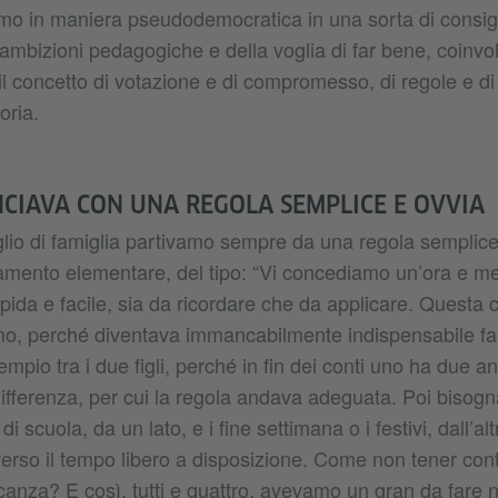
amo in maniera pseudodemocratica in una sorta di consigli
e ambizioni pedagogiche e della voglia di far bene, coinv
il concetto di votazione e di compromesso, di regole e d
oria.
CIAVA CON UNA REGOLA SEMPLICE E OVVIA
glio di famiglia partivamo sempre da una regola semplice
mento elementare, del tipo: “Vi concediamo un’ora e me
ida e facile, sia da ricordare che da applicare. Questa 
o, perché diventava immancabilmente indispensabile fa
mpio tra i due figli, perché in fin dei conti uno ha due ann
 differenza, per cui la regola andava adeguata. Poi bisogn
 di scuola, da un lato, e i fine settimana o i festivi, dall’a
erso il tempo libero a disposizione. Come non tener cont
acanza? E così, tutti e quattro, avevamo un gran da fare ne