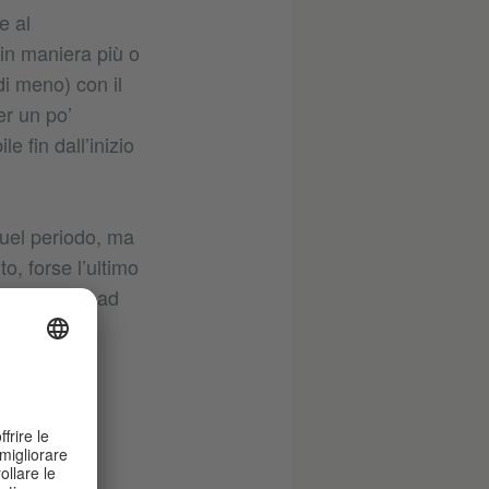
e al
in maniera più o
di meno) con il
er un po’
 fin dall’inizio
quel periodo, ma
o, forse l’ultimo
inunciassimo ad
 abbiamo
una bella
ranquilla e