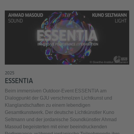
© Goethe-Institut Jordanien
2025
ESSENTIA
Beim immersiven Outdoor-Event ESSENTIA am
Dialogpunkt der GJU verschmolzen Lichtkunst und
Klanglandschaften zu einem lebendigen
Gesamtkunstwerk. Der deutsche Lichtkünstler Kuno
Seltmann und der jordanische Soundkünstler Ahmad
Masoud begeisterten mit einer beeindruckenden
Performance, während jordanische Teilnehmende ihre