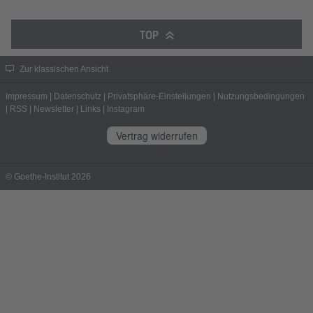
TOP
Zur klassischen Ansicht
Impressum
|
Datenschutz
|
Privatsphäre-Einstellungen
|
Nutzungsbedingungen
|
RSS
|
Newsletter
|
Links
|
Instagram
Vertrag widerrufen
© Goethe-Institut 2026