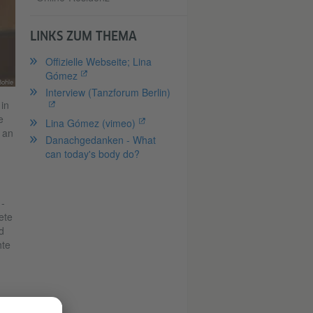
LINKS ZUM THEMA
Offizielle Webseite; Lina
Gómez
Bohle
Interview (Tanzforum Berlin)
in
e
Lina Gómez (vimeo)
 an
Danachgedanken - What
can today's body do?
-
ete
d
hte