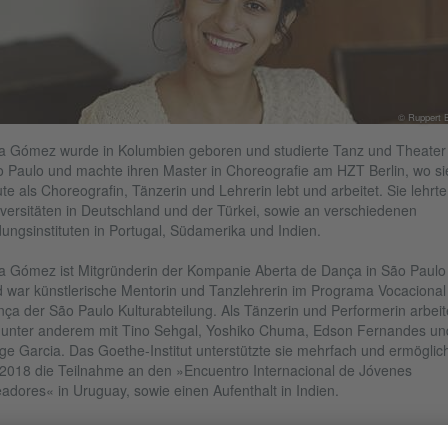
© Ruppert 
a Gómez wurde in Kolumbien geboren und studierte Tanz und Theater 
 Paulo und machte ihren Master in Choreografie am HZT Berlin, wo si
te als Choreografin, Tänzerin und Lehrerin lebt und arbeitet. Sie lehrte
versitäten in Deutschland und der Türkei, sowie an verschiedenen
dungsinstituten in Portugal, Südamerika und Indien.
a Gómez ist Mitgründerin der Kompanie Aberta de Dança in São Paulo
 war künstlerische Mentorin und Tanzlehrerin im Programa Vocacional 
ça der São Paulo Kulturabteilung. Als Tänzerin und Performerin arbeit
 unter anderem mit Tino Sehgal, Yoshiko Chuma, Edson Fernandes un
ge Garcia. Das Goethe-Institut unterstützte sie mehrfach und ermöglic
 2018 die Teilnahme an den »Encuentro Internacional de Jóvenes
adores« in Uruguay, sowie einen Aufenthalt in Indien.
a Gómez wird sich in Kyoto mit dem Verhältnis von Körper und Luft