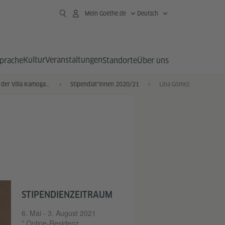
Mein Goethe.de
Deutsch
Kultur
Veranstaltungen
prache
Standorte
Über uns
Stipendiat*innen der Villa Kamogawa
Stipendiat*innen 2020/21
Lina Gómez
STIPENDIENZEITRAUM
6. Mai - 3. August 2021
* Online-Residenz