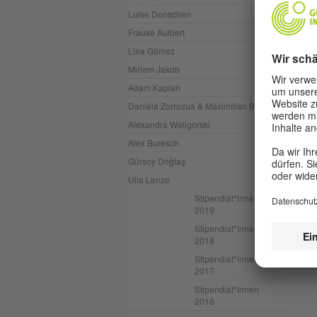
bes
Luise Donschen
uns
prä
Frauke Aulbert
Ums
Lina Gómez
Miriam Jakob
Adam Kaplan
Daniela Zorrozua & Maximilian Brauer
Alexandra Waligorski
Alex Buresch
Gürsoy Doğtaş
Ulla Lenze
Stipendiat*innen
2019
Stipendiat*innen
2018
Stipendiat*innen
2017
Stipendiat*innen
2016