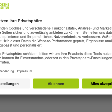
chäftigen und der Frage nachgehen, wie die Variationen von Luftdicht
ere täglichen Bewegungen und unser heutiges Dasein formen und
gen. Das Resultat ihrer Forschung soll die Grundlage bilden für die
etzung in einer choreografischen Installation.