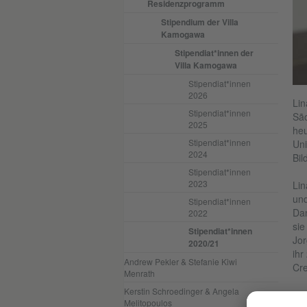
Residenzprogramm
Stipendium der Villa
Kamogawa
Stipendiat*innen der
Villa Kamogawa
Stipendiat*innen
2026
Lin
Stipendiat*innen
São
2025
heu
Stipendiat*innen
Uni
2024
Bil
Stipendiat*innen
2023
Lin
und
Stipendiat*innen
Dan
2022
sie
Stipendiat*innen
Jor
2020/21
ihr
Andrew Pekler & Stefanie Kiwi
Cre
Menrath
Kerstin Schroedinger & Angela
Lin
Melitopoulos