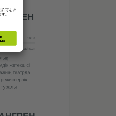
УБСПЕН
19:08
oethe-Institut Kasachstan
алық
дік жетекшісі
зінің театрда
 режиссерлік
і туралы
ЛАНГПЕН