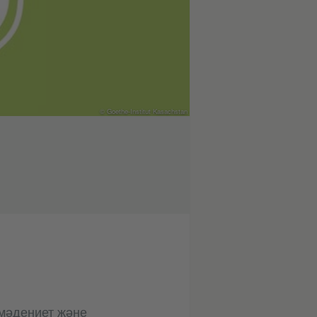
© Goethe-Institut Kasachstan
 мәдениет және