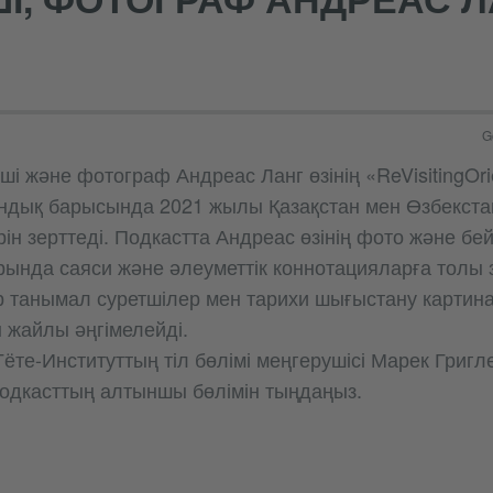
G
ші және фотограф Андреас Ланг өзінің «ReVisitingOri
ндық барысында 2021 жылы Қазақстан мен Өзбекст
ін зерттеді. Подкастта Андреас өзінің фото және бе
ында саяси және әлеуметтік коннотацияларға толы 
 танымал суретшілер мен тарихи шығыстану картин
 жайлы әңгімелейді.
ёте-Институттың тіл бөлімі меңгерушісі Марек Григл
 подкасттың алтыншы бөлімін тыңдаңыз.