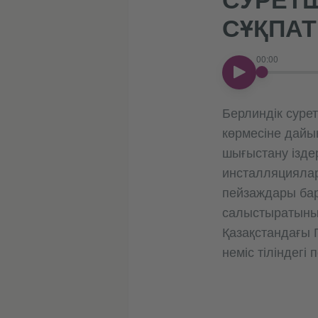
СҰҚПАТ
00:00
00:00
Берлиндік сурет
көрмесіне дайы
шығыстану іздер
инсталляциялар
пейзаждары бар
салыстыратыны
Қазақстандағы Г
неміс тіліндегі