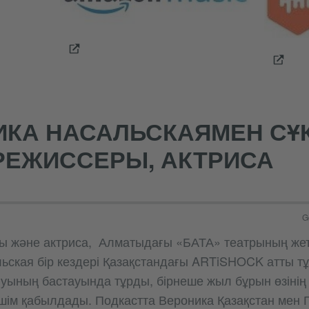
КА НАСАЛЬСКАЯМЕН СҰҚ
РЕЖИССЕРЫ, АКТРИСА
G
ы және актриса, Алматыдағы «БАТА» театрының жет
ьская бір кездері Қазақстандағы ARTiSHOCK атты тұ
уының бастауында тұрды, бірнеше жыл бұрын өзінің
шім қабылдады. Подкастта Вероника Қазақстан мен