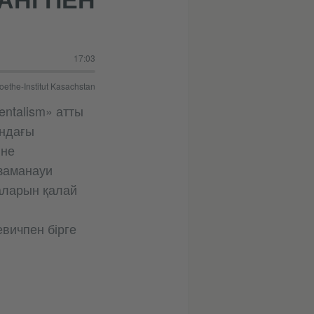
17:03
oethe-Institut Kasachstan
entalism» атты
андағы
йне
заманауи
аларын қалай
евичпен бірге