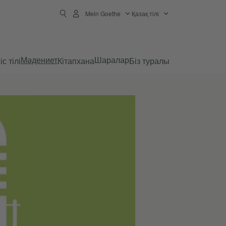
Mein Goethe
Қазақ тілі
Мәдениет
Шаралар
с тілі
Кітапхана
Біз туралы