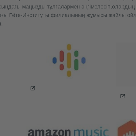
асындағы маңызды тұлғалармен әңгімелесіп,олардың
ағы Гёте-Институты филиалының жұмысы жайлы ой
ы.