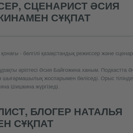
ЕР, СЦЕНАРИСТ ӘСИЯ
ЖИНАМЕН СҰҚПАТ
 қонағы - белгілі қазақстандық режиссер және сценар
ұрақты әріптесі Әсия Байғожина ханым. Подкастта Ә
ен шығармашылық жоспарымен бөліседі. Орыс тіліндег
ьяна Шишкина жүргізеді.
ИСТ, БЛОГЕР НАТАЛЬЯ
Н СҰҚПАТ