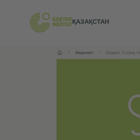
ҚАЗАҚСТАН
Бастапқы
Мәдениет
Подкаст "Сәлем, Гё