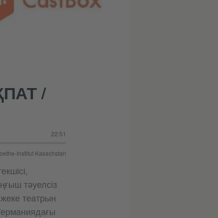
ПАТ /
22:51
oethe-Institut Kasachstan
екшісі,
ңғыш тәуелсіз
 жеке театрын
 Германиядағы