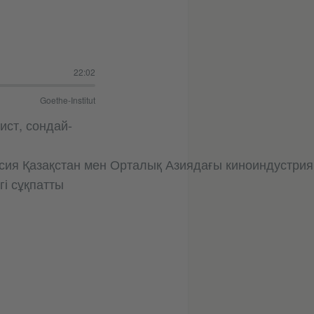
22:02
Goethe-Institut
ист, сондай-
сия Қазақстан мен Орталық Азиядағы киноиндустриян
і сұқпатты