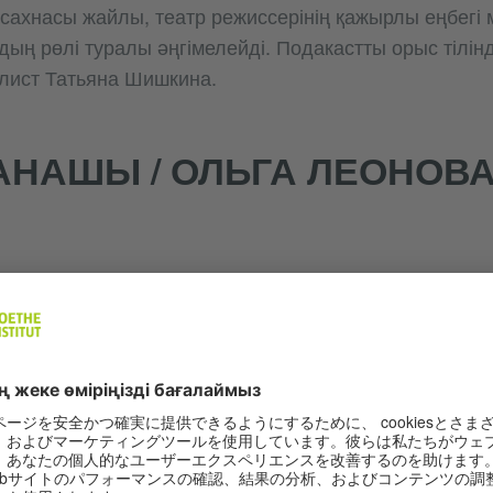
 сахнасы жайлы, театр режиссерінің қажырлы еңбегі
рдың рөлі туралы әңгімелейді. Подакастты орыс тілін
алист Татьяна Шишкина.
АНАШЫ / ОЛЬГА ЛЕОНОВ
G
н облыстық кітапханасының қызметкері әрі неміс оқ
льга Леонова осы подкастта өз жұмысы жайлы, кітап 
ыру және заманауи кітапхананың неліктен сүйікті к
ын ғана емес екендігі жайлы әңгімелейді. Неміс тілі
стандағы Гёте-Институттың тіл бөлімі меңгерушісі Ма