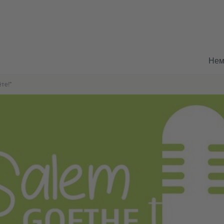
Немі
те!"