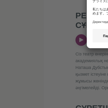
РЕЖИСС
СҰҚПАТ
00:00
00:00
Сіз театр өнері
академиялық не
Наташа Дубстың
қызмет істеуіне
жұмысы жөнінде 
әңгімелейді. Ор
СУРЕТШ