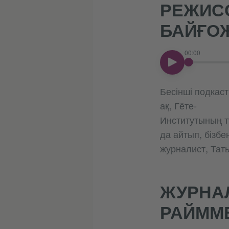
РЕЖИСС
БАЙҒО
00:00
00:00
Бесінші подкаст
ақ, Гёте-
Институтының т
да айтып, бізб
журналист, Тат
ЖУРНАЛ
РАЙММЕ