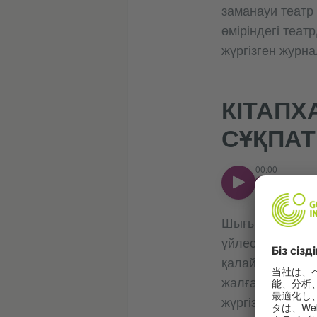
заманауи театр
өміріндегі теат
жүргізген журн
КІТАПХ
СҰҚПАТ
00:00
00:00
Шығыс Қазақста
үйлестірушісі О
қалай қалыптаст
жалға алатын ор
жүргізген Қазақ