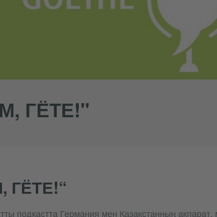
М, ГЁТЕ!"
, ГЁТЕ!“
 атты подкастта Германия мен Қазақстанның ақпарат,