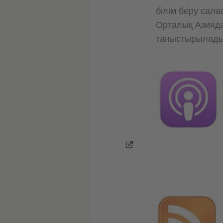
білім беру сал
Орталық Азияд
таныстырылад