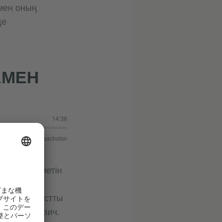
 мен оның
де
АМЕН
14:36
oethe-Institut Kasachstan
у залының
оқу мәдениетін
ітабыңызды
ндегі подкастты
рек Григлевич.