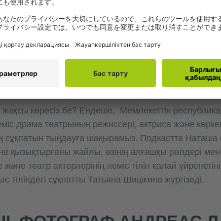
ЕР, АКТРИСА НАТАША Д
G
н жақсы көресіз бе? Ендеше, Мемлекеттік республик
міс драма театрының режиссері, актриса және көркем
 сұқпатын тыңдауға шақырамыз. Подкастта Наташа ө
 не қызықтырғаны жайлы, өзінің алғашқы рөлдері мен
және театр актерлерінің неміс тілін қалай үйренетін
ыс тіліндегі сұқпатты Татьяна Шишкина жүргізеді.
І, ФОТОГРАФ АНДРЕАС 