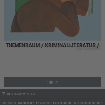
Auf falschen Fährten - Kriminalliteratur als Spiegel der Gesellschaft | © Goethe-Institut
Riga / Roberts Rūrāns
TOP
Zur klassischen Ansicht
Impressum
|
Datenschutz
|
Privatsphäre-Einstellungen
|
Nutzungsbedingungen