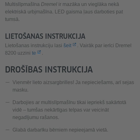
Multislīpmašīna
Dremel
ir mazāka un vieglāka nekā
elektriskā urbjmašīna. LED gaisma ļaus darboties pat
tumsā.
LIETOŠANAS INSTRUKCIJA
Lietošanas instrukciju lasi
šeit
. Vairāk par ierīci Dremel
8200 uzzini
te
.
DROŠĪBAS INSTRUKCIJA
Vienmēr lieto aizsargbrilles! Ja nepieciešams, arī sejas
masku.
Darbojies ar multislīpmašīnu tikai iepriekš sakārtotā
vidē – tumšas nekārtīgas telpas var veicināt
negadījumu rašanos.
Glabā darbarīku bērniem nepieejamā vietā.