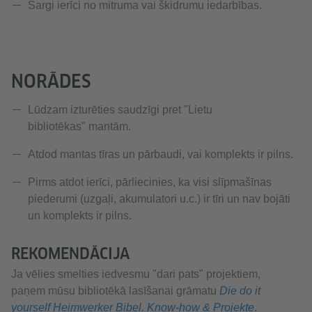
Sargi ierīci no mitruma vai škidrumu iedarbības.
NORĀDES
Lūdzam izturēties saudzīgi pret "Lietu
bibliotēkas" mantām.
Atdod mantas tīras un pārbaudi, vai komplekts ir pilns.
Pirms atdot ierīci, pārliecinies, ka visi slīpmašīnas
piederumi (uzgaļi, akumulatori u.c.) ir tīri un nav bojāti
un komplekts ir pilns.
REKOMENDĀCIJA
Ja vēlies smelties iedvesmu "dari pats" projektiem,
paņem mūsu bibliotēkā lasīšanai grāmatu
Die do it
yourself Heimwerker Bibel. Know-how & Projekte
.