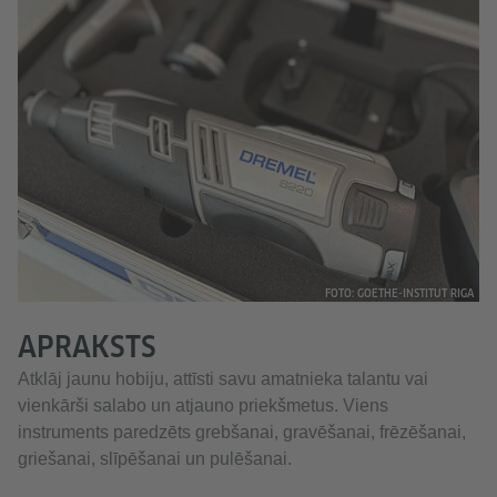
FOTO: GOETHE-INSTITUT RIGA
APRAKSTS
Atklāj jaunu hobiju, attīsti savu amatnieka talantu vai
vienkārši salabo un atjauno priekšmetus. Viens
instruments paredzēts grebšanai, gravēšanai, frēzēšanai,
griešanai, slīpēšanai un pulēšanai.