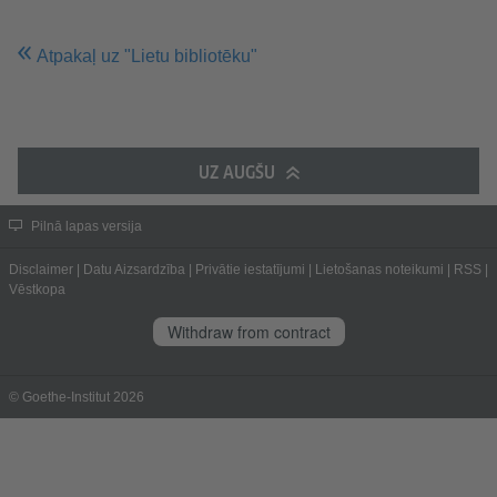
Atpakaļ uz "Lietu bibliotēku"
UZ AUGŠU
Pilnā lapas versija
Disclaimer
|
Datu Aizsardzība
|
Privātie iestatījumi
|
Lietošanas noteikumi
|
RSS
|
Vēstkopa
Withdraw from contract
© Goethe-Institut 2026