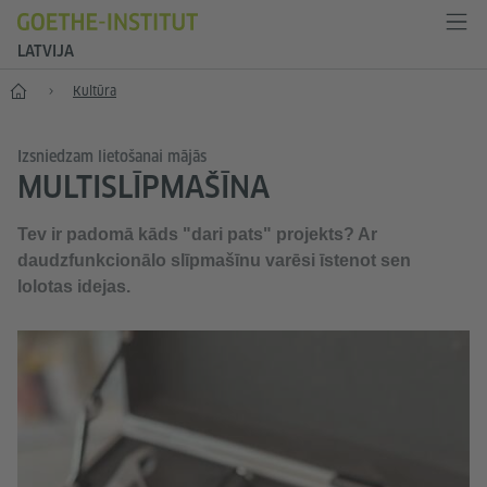
LATVIJA
Sākums
Kultūra
Izsniedzam lietošanai mājās
MULTISLĪPMAŠĪNA
Tev ir padomā kāds "dari pats" projekts? Ar
daudzfunkcionālo slīpmašīnu varēsi īstenot sen
lolotas idejas.