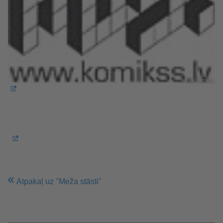
© kuš! komiksi
Atpakaļ uz "Meža stāsti"