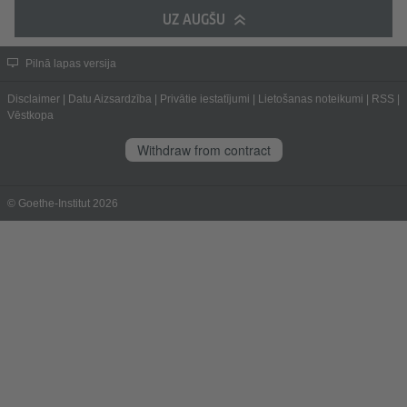
UZ AUGŠU
Pilnā lapas versija
Disclaimer
|
Datu Aizsardzība
|
Privātie iestatījumi
|
Lietošanas noteikumi
|
RSS
|
Vēstkopa
Withdraw from contract
© Goethe-Institut 2026