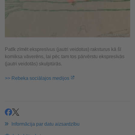
© Rebeka Lukošus
Patīk zīmēt ekspresīvus (jautri veidotus) raksturus kā šī
komiksa vāverēns, lai pēc tam tos pārvērstu ekspresīvās
(jautri veidotās) skulptūrās.
>> Rebeka sociālajos medijos
ieteikt
ieteikt
Informācija par datu aizsardzību