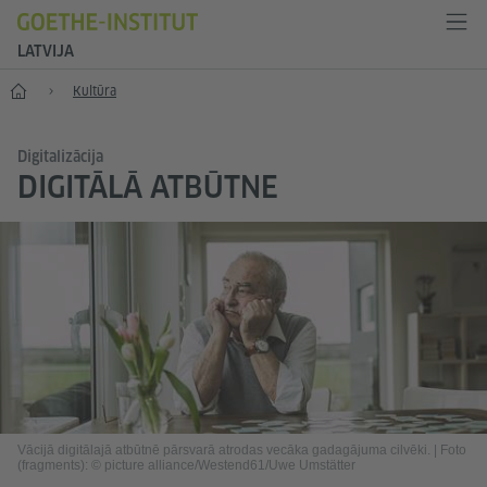
LATVIJA
Sākums
Kultūra
Digitalizācija
DIGITĀLĀ ATBŪTNE
Vācijā digitālajā atbūtnē pārsvarā atrodas vecāka gadagājuma cilvēki.
|
Foto
(fragments): © picture alliance/Westend61/Uwe Umstätter