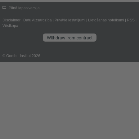
Pilnā lapas versija
Disclaimer
|
Datu Aizsardzība
|
Privātie iestatījumi
|
Lietošanas noteikumi
|
RSS
|
Vēstkopa
Withdraw from contract
© Goethe-Institut 2026