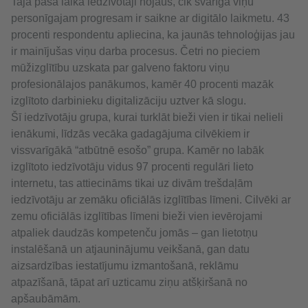
Tajā pašā laikā iedzīvotāji nojauš, cik svarīga viņu
personīgajam progresam ir saikne ar digitālo laikmetu. 43
procenti respondentu apliecina, ka jaunās tehnoloģijas jau
ir mainījušas viņu darba procesus. Četri no pieciem
mūžizglītību uzskata par galveno faktoru viņu
profesionālajos panākumos, kamēr 40 procenti mazāk
izglītoto darbinieku digitalizāciju uztver kā slogu.
Šī iedzīvotāju grupa, kurai turklāt bieži vien ir tikai nelieli
ienākumi, līdzās vecāka gadagājuma cilvēkiem ir
vissvarīgākā “atbūtnē esošo” grupa. Kamēr no labāk
izglītoto iedzīvotāju vidus 97 procenti regulāri lieto
internetu, tas attiecināms tikai uz divām trešdaļām
iedzīvotāju ar zemāku oficiālās izglītības līmeni. Cilvēki ar
zemu oficiālās izglītības līmeni bieži vien ievērojami
atpaliek daudzās kompetenču jomās – gan lietotņu
instalēšanā un atjauninājumu veikšanā, gan datu
aizsardzības iestatījumu izmantošanā, reklāmu
atpazīšanā, tāpat arī uzticamu ziņu atšķiršanā no
apšaubāmām.