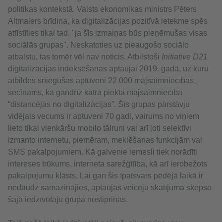
politikas kontekstā. Valsts ekonomikas ministrs Pēters
Altmaiers brīdina, ka digitalizācijas pozitīvā ietekme spēs
attīstīties tikai tad, "ja šīs izmaiņas būs pieņēmušas visas
sociālās grupas". Neskatoties uz pieaugošo sociālo
atbalstu, tas tomēr vēl nav noticis. Atbilstoši
Initiative D21
digitalizācijas indeksēšanas aptaujai 2019. gadā, uz kuru
atbildes sniegušas aptuveni 22 000 mājsaimniecības,
secināms, ka gandrīz katra piektā mājsaimniecība
“distancējas no digitalizācijas”. Šīs grupas pārstāvju
vidējais vecums ir aptuveni 70 gadi, vairums no viņiem
lieto tikai vienkāršu mobilo tālruni vai arī ļoti selektīvi
izmanto internetu, piemēram, meklēšanas funkcijām vai
SMS pakalpojumiem. Kā galvenie iemesli tiek norādīti
intereses trūkums, interneta sarežģītība, kā arī ierobežots
pakalpojumu klāsts. Lai gan šis īpatsvars pēdējā laikā ir
nedaudz samazinājies, aptaujas veicēju skatījumā skepse
šajā iedzīvotāju grupā nostiprinās.