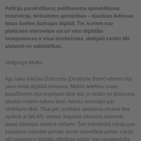
Petīciju parakstīšana, peldbaseina apmeklējuma
rezervācija, tiešsaistes apmācības – daudzas ikdienas
lietas šodien darbojas digitāli. Tie, kuriem nav
piekļuves internetam vai arī viņu digitālās
kompetences ir visai ierobežotas, tādējādi varētu tikt
atstumti no sabiedrības.
Volfgangs Mulke
Ilgu laiku Vācijas Dzelzceļa (
Deutsche Bahn
) vilcieni bija
sava veida digitālā diaspora. Mobilo telefonu zvani
pasažieriem bija iespējami tikai tad, ja netālu no dzelzceļa
atradās mobilo sakaru torņi, nemaz nerunājot par
sērfošanu tīklā. Tikai pēc politiska spiediena vilcieni tika
aprīkoti ar
WLAN
, vismaz ātrgaitas vilcienos internets
tagad darbojas samērā ciešami. Šeit industriālā nācija gan
paspējusi iekavēto panākt, tomēr atsevišķās jomās Vācija
vēl joprojām ir digitāla attīstības valsts: nav visaptveroša