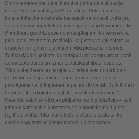
Krummenerles pētījumā, kurā tika pārbaudīta situācija
četrās Eiropas valstīs, ASV un Indijā. "Pētījumā mēs
konstatējām, ka atrašanās bezsaistē var izraisīt izolāciju,
vientulību vai nepietiekamības sajūtu," ziņo Krummenerle.
Piemēram, gandrīz puse no aptaujātajiem, kuriem nebija
piekļuves internetam, paziņoja, ka justos vairāk saistīti ar
draugiem un ģimeni, ja viņiem būtu pieejams internets.
Turklāt daudzi uzskata, ka tādējādi viņi varētu atrast labāk
apmaksātu darbu un izmantot tālākizglītības iespējas.
“Skolu slēgšanas un pārejas uz tiešsaistes nodarbībām
dēļ bērni no mājsaimniecībām, kurās nav interneta
pieslēguma vai klēpjdatora, atpaliek vēl vairāk. Turklāt tieši
bērnu dalībai digitālajā izglītībā ir izšķiroša nozīme.”
Rezultāti sakrīt ar Vācijas pētījumu par digitalizāciju – tajā
pirmām kārtām tika konstatēta arī nepietiekama digitālā
izglītība skolās. Tikai katrs trešais vācietis uzskata, ka
skolās apgūstamās kompetences ir pietiekamas.