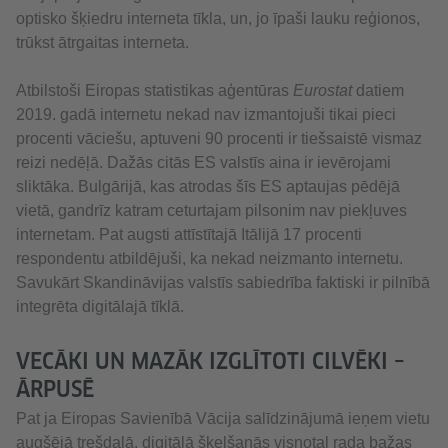
optisko šķiedru interneta tīkla, un, jo īpaši lauku reģionos,
trūkst ātrgaitas interneta.
Atbilstoši Eiropas statistikas aģentūras
Eurostat
datiem
2019. gadā internetu nekad nav izmantojuši tikai pieci
procenti vāciešu, aptuveni 90 procenti ir tiešsaistē vismaz
reizi nedēļā. Dažās citās ES valstīs aina ir ievērojami
sliktāka. Bulgārijā, kas atrodas šīs ES aptaujas pēdējā
vietā, gandrīz katram ceturtajam pilsonim nav piekļuves
internetam. Pat augsti attīstītajā Itālijā 17 procenti
respondentu atbildējuši, ka nekad neizmanto internetu.
Savukārt Skandināvijas valstīs sabiedrība faktiski ir pilnībā
integrēta digitālajā tīklā.
VECĀKI UN MAZĀK IZGLĪTOTI CILVĒKI –
ĀRPUSĒ
Pat ja Eiropas Savienībā Vācija salīdzinājumā ieņem vietu
augšējā trešdaļā, digitālā šķelšanās visnotaļ rada bažas