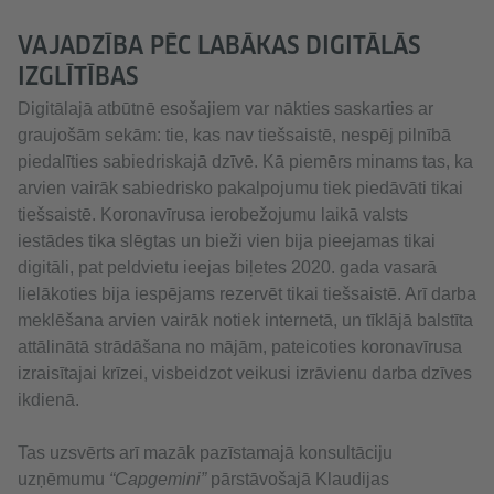
VAJADZĪBA PĒC LABĀKAS DIGITĀLĀS
IZGLĪTĪBAS
Digitālajā atbūtnē esošajiem var nākties saskarties ar
graujošām sekām: tie, kas nav tiešsaistē, nespēj pilnībā
piedalīties sabiedriskajā dzīvē. Kā piemērs minams tas, ka
arvien vairāk sabiedrisko pakalpojumu tiek piedāvāti tikai
tiešsaistē. Koronavīrusa ierobežojumu laikā valsts
iestādes tika slēgtas un bieži vien bija pieejamas tikai
digitāli, pat peldvietu ieejas biļetes 2020. gada vasarā
lielākoties bija iespējams rezervēt tikai tiešsaistē. Arī darba
meklēšana arvien vairāk notiek internetā, un tīklājā balstīta
attālinātā strādāšana no mājām, pateicoties koronavīrusa
izraisītajai krīzei, visbeidzot veikusi izrāvienu darba dzīves
ikdienā.
Tas uzsvērts arī mazāk pazīstamajā konsultāciju
uzņēmumu
“Capgemini”
pārstāvošajā Klaudijas