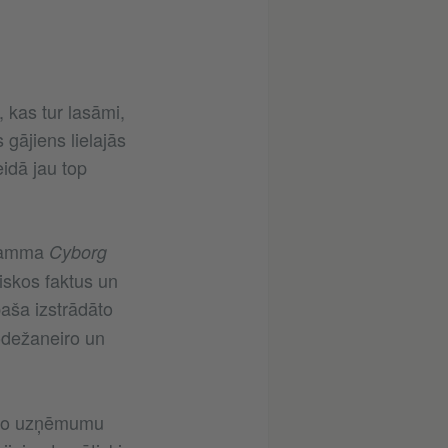
?
, kas tur lasāmi,
 gājiens lielajās
idā jau top
gramma
Cyborg
iskos faktus un
aša izstrādāto
odežaneiro un
cēto uzņēmumu