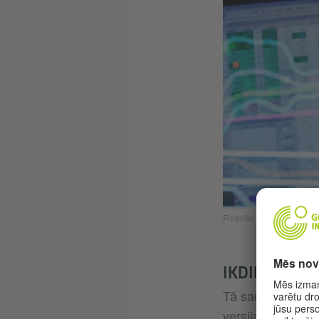
Finanšu žurnālisti savo
IKDIENAS DZ
Tā sauktā "robo-
versijas dažādiem