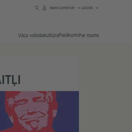
Mans Goethe.de
Latviski
Pasākumi
Vācu valoda
Kultūra
Par mums
ITĻI