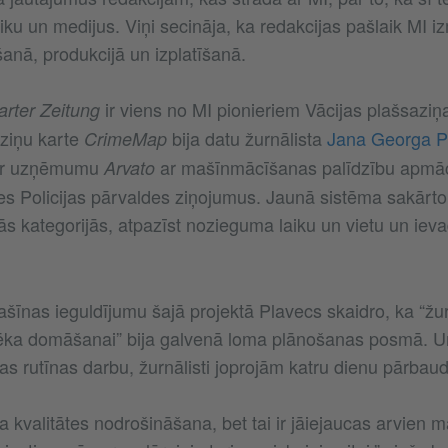
iku un medijus. Viņi secināja, ka redakcijas pašlaik MI i
šanā, produkcijā un izplatīšanā.
ir viens no MI pionieriem Vācijas plašsaziņa
arter Zeitung
 ziņu karte
bija datu žurnālista
Jana Georga P
CrimeMap
 ar uzņēmumu
ar mašīnmācīšanas palīdzību apmāc
Arvato
tes Policijas pārvaldes ziņojumus. Jaunā sistēma sakārto 
ās kategorijās, atpazīst nozieguma laiku un vietu un iev
šīnas ieguldījumu šajā projektā Plavecs skaidro, ka “žur
vēka domāšanai” bija galvenā loma plānošanas posmā. Un
as rutīnas darbu, žurnālisti joprojām katru dienu pārbau
 kvalitātes nodrošināšana, bet tai ir jāiejaucas arvien 