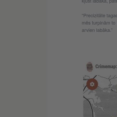
kļūst labāka, pat
“Precizitāte tagad
mēs turpinām to k
arvien labāka.”