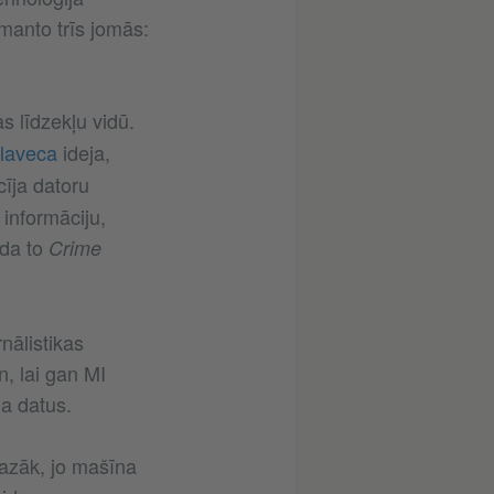
zmanto trīs jomās:
s līdzekļu vidū.
laveca
ideja,
īja datoru
informāciju,
ada to
Crime
nālistikas
, lai gan MI
da datus.
mazāk, jo mašīna