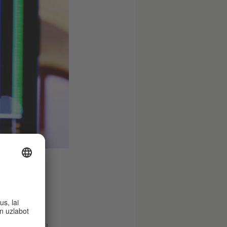
aksta ziņu
s auditoriju,