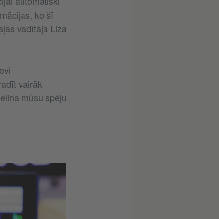
ijai automātiski
mācijas, ko šī
ļas vadītāja Liza
evi
adīt vairāk
ielina mūsu spēju