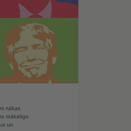
em nākas
nto mākslīgo
tus un