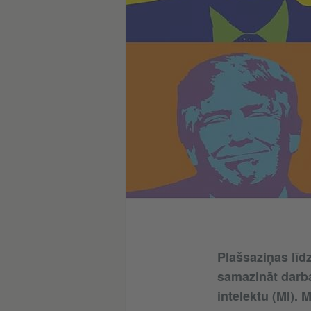
Plašsaziņas līd
samazināt darba
intelektu (MI). 