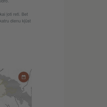
aidro.
i ļoti reti. Bet
katru dienu kļūst