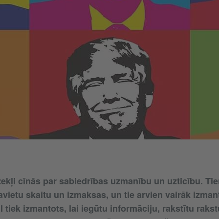
zekļi cīnās par sabiedrības uzmanību un uzticību. Ti
vietu skaitu un izmaksas, un tie arvien vairāk izma
MI tiek izmantots, lai iegūtu informāciju, rakstītu raks