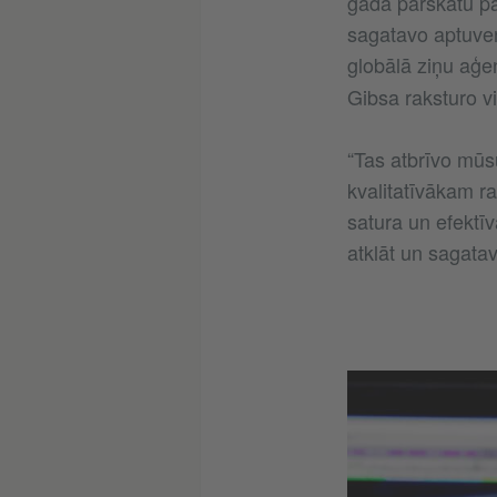
gada pārskatu pa
sagatavo aptuveni
globālā ziņu aģe
Gibsa raksturo v
“Tas atbrīvo mūsu 
kvalitatīvākam r
satura un efektī
atklāt un sagata