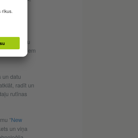
partijām
,
zultāti
kolas mediju
uma rezultātiem
s un datu
tklāt, radīt un
aļu rutīnas
umu “
New
kets un viņa
ehnoloģija