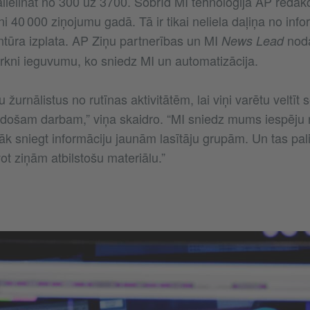
lielināt no 300 uz 3700. Šobrīd MI tehnoloģija AP redakc
 40 000 ziņojumu gadā. Tā ir tikai neliela daļiņa no infor
ntūra izplata. AP Ziņu partnerības un MI
noda
News Lead
irkni ieguvumu, ko sniedz MI un automatizācija.
žurnālistus no rutīnas aktivitātēm, lai viņi varētu veltīt s
adošam darbam,” viņa skaidro. “MI sniedz mums iespēju r
vāk sniegt informāciju jaunām lasītāju grupām. Un tas pal
vot ziņām atbilstošu materiālu.”