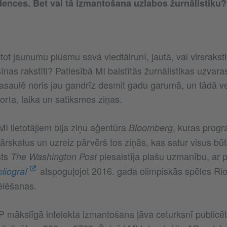
ndences. Bet vai tā izmantošana uzlabos žurnālistiku
ot jaunumu plūsmu savā viedtālrunī, jautā, vai virsraksti
šīnas rakstīti? Patiesībā MI balstītās žurnālistikas uzvaras
pasaulē noris jau gandrīz desmit gadu garumā, un tādā ve
porta, laika un satiksmes ziņas.
I lietotājiem bija ziņu aģentūra
, kuras pro
Bloomberg
ārskatus un uzreiz pārvērš tos ziņās, kas satur visus būt
sts
piesaistīja plašu uzmanību, ar p
The Washington Post
atspoguļojot 2016. gada olimpiskās spēles Ri
liograf
ēlēšanas.
P mākslīgā intelekta izmantošana ļāva ceturksnī publi