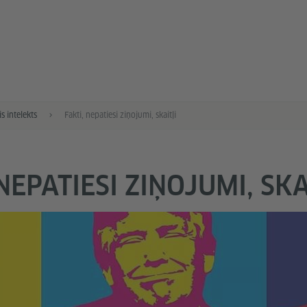
s intelekts
Fakti, nepatiesi ziņojumi, skaitļi
NEPATIESI ZIŅOJUMI, SKA