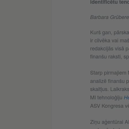
identificētu te
Barbara Grūbere
Kurš gan, pārskat
ir cilvēka vai ma
redakcijās visā 
finanšu raksti, s
Starp pirmajiem M
analizē finanšu p
skaitļus. Laikrak
MI tehnoloģiju
He
ASV Kongresa v
Ziņu aģentūrai A