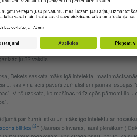
 interesē
detaļas par ikgadējiem ziedojumiem Austrālijas 
i
visās Francijas pašvaldībās vai
vidusskolu futbola re
m pārņem žurnālistiku? Nē, saka Londonas Ekonomikas s
adītājs Čārlijs Bekets. Polis nesen iepazīstināja ar pētīj
anizāciju 32 valstīs.
bsa, Bekets saskata mākslīgā intelekta, mašīnmācīšanā
ālu, kas viņa acīs pavērs žurnālistiem jaunas iespējas “a
bas”. Viņš uzskata, ka mašīnas “drīz spēs pārņemt lielu d
ba”.
tījumā par žurnālistiku un mākslīgo intelektu ar nosauk
onsibilities
” (Jaunas pilnvaras, jauni pienākumi) Be
 jautājumus redakcijām, kas strādā ar MI, par to, kā šī t