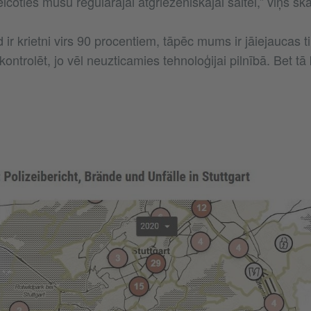
eicoties mūsu regulārajai atgriezeniskajai saitei,” viņš sk
 ir krietni virs 90 procentiem, tāpēc mums ir jāiejaucas tika
ontrolēt, jo vēl neuzticamies tehnoloģijai pilnībā. Bet tā 