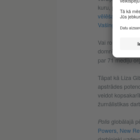
kuru, piemēram,
vēlēšanu rezultāt
Vašingtonā
.
Vai roboti tiešā
domnīcas
v
Polis
par 71 mediju org
Tāpat kā Liza Gi
apstrādes potenci
veidot kopsakarī
žurnālistikas dar
globālajā pē
Polis
Powers, New Resp
darbinieki uzdeva