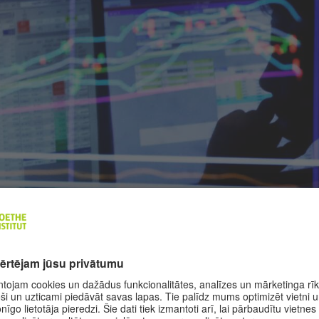
s ziņojumos MI izmanto jau gadiem
|
© AP Foto / Ričards Drū
ĪVĒ IENĀK ROBOTA VEIDOTA REPORTĀŽA
reportāža" mums var palīdzēt sagatavot vairākas viena r
 plašsaziņas līdzekļiem un patērētājiem, sasniedzot niša