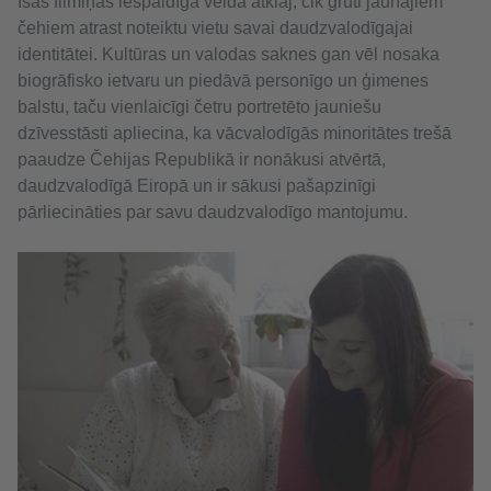
Īsās filmiņas iespaidīgā veidā atklāj, cik grūti jaunajiem
čehiem atrast noteiktu vietu savai daudzvalodīgajai
identitātei. Kultūras un valodas saknes gan vēl nosaka
biogrāfisko ietvaru un piedāvā personīgo un ģimenes
balstu, taču vienlaicīgi četru portretēto jauniešu
dzīvesstāsti apliecina, ka vācvalodīgās minoritātes trešā
paaudze Čehijas Republikā ir nonākusi atvērtā,
daudzvalodīgā Eiropā un ir sākusi pašapzinīgi
pārliecināties par savu daudzvalodīgo mantojumu.