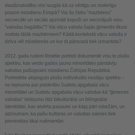
daudzvalodību viņi raugās kā uz vērtīgu un noderīgu
prasmi mūsdienu Eiropā? Vai šo četru “mazbērnu”
vecvecāki un vecāki apzināti kopuši un veicinājuši viņu
“valodas bagātību”? Vai vācu valoda šajās ģimenēs tikusi
nodota tālāk mazbērniem? Kādā kontekstā vācu valoda ir
dzīva vēl mūsdienās un kur tā pārsvarā tiek izmantota?
2012. gada rudenī filmētie portreti dokumentē visu to plašo
spektru, kas veido gados jaunu minoritātes pārstāvju
valodas pašizpratni mūsdienu Čehijas Republikā.
Portretētie atspoguļo plašu individuālo nostāju spektru –
no lepnuma par piederību Sudetu apgabala vācu
minoritātei un Sudetu apgabala vācu valodas kā “ģimenes
valodas” lietojumu līdz bikulturālai un bilingvālai
identitātei, kas atvērta pasaulei un kāpj pāri robežām, un
atzinumam, ka pašu kultūras un valodas saknes tiek
pieminētas tikai rudimentāri.