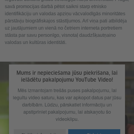
savā promocijas darbā pētot saikni starp etnisko
identifikāciju un valodas apziņu vācvalodīgās minoritātes
pārstāvju biogrāfiskajos stāstījumos. Arī viņa pati atbildēja
uz jautājumiem un vienā no četriem interneta portretiem
stāsta par savu personīgo, visnotaļ daudzšķautņaino
valodas un kultūras identitāti.
Mums ir nepieciešama jūsu piekrišana, lai
ielādētu pakalpojumu YouTube Video!
Mēs izmantojam trešās puses pakalpojumu, lai
iegultu video saturu, kas var apkopot datus par jūsu
darbībām. Lūdzu, pārskatiet informāciju un
apstipriniet pakalpojumu, lai atskaņotu šo
videoklipu.