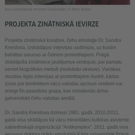
Ines Goschalová mit ihrer Großmutter | © Marc Bader
PROJEKTA ZINĀTNISKĀ IEVIRZE
Projekta zinātniskā kuratore, čehu etnoloģe Dr. Sandra
Kreislova, izstrādājusi intervijas vadlīnijas, uz kurām
balstītas sarunas ar četriem portretētajiem. Prāgā
strādājošā zinātniece jautājumus veidojusi, par pamatu
ņemot biogrāfisko metodi (mutvārdu vēsture). Vairākas
stundas ilgās intervijas ar portretētajiem ilustrē, kādas
ziņas par konkrētiem vācu valodas apziņas veidiem var
sniegt šīs paaudzes grupa, kas mūsdienās dzīvo
galvenokārt čehu valodas areālā.
Dr. Sandra Kreislova dzimusi 1981. gadā. 2010./2011.
gadā viņa strādājusi kā vācu minoritātes kultūras asistente
sabiedriskajā organizācijā “Antikomplex”. 2011. gadā viņa
ieguvusi doktora grādu etnoloģijā Kārļa universitātē Prāgā,