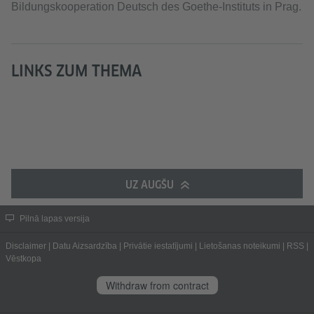
Bildungskooperation Deutsch des Goethe-Instituts in Prag.
LINKS ZUM THEMA
UZ AUGŠU
Pilnā lapas versija
Disclaimer
|
Datu Aizsardzība
|
Privātie iestatījumi
|
Lietošanas noteikumi
|
RSS
|
Vēstkopa
Withdraw from contract