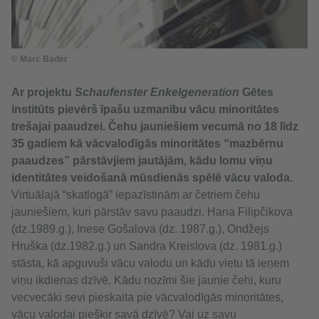
© Marc Bader
Ar projektu
Schaufenster Enkelgeneration
Gētes
institūts pievērš īpašu uzmanību vācu minoritātes
trešajai paaudzei. Čehu jauniešiem vecumā no 18 līdz
35 gadiem kā vācvalodīgās minoritātes “mazbērnu
paaudzes” pārstāvjiem jautājām, kādu lomu viņu
identitātes veidošanā mūsdienās spēlē vācu valoda.
Virtuālajā “skatlogā” iepazīstinām ar četriem čehu
jauniešiem, kuri pārstāv savu paaudzi. Hana Filipčikova
(dz.1989.g.), Inese Gošalova (dz. 1987.g.), Ondžejs
Hruška (dz.1982.g.) un Sandra Kreislova (dz. 1981.g.)
stāsta, kā apguvuši vācu valodu un kādu vietu tā ieņem
viņu ikdienas dzīvē. Kādu nozīmi šie jaunie čehi, kuru
vecvecāki sevi pieskaita pie vācvalodīgās minoritātes,
vācu valodai piešķir savā dzīvē? Vai uz savu