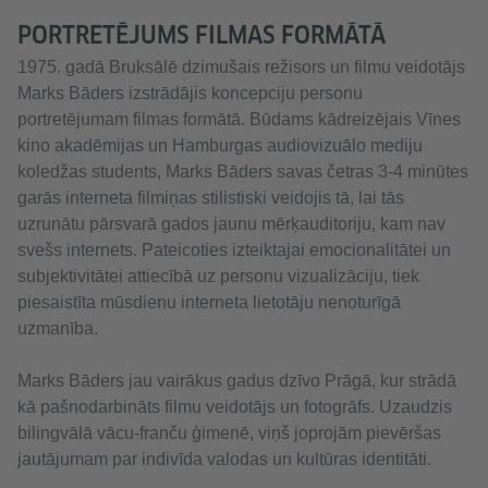
PORTRETĒJUMS FILMAS FORMĀTĀ
1975. gadā Bruksālē dzimušais režisors un filmu veidotājs
Marks Bāders izstrādājis koncepciju personu
portretējumam filmas formātā. Būdams kādreizējais Vīnes
kino akadēmijas un Hamburgas audiovizuālo mediju
koledžas students, Marks Bāders savas četras 3-4 minūtes
garās interneta filmiņas stilistiski veidojis tā, lai tās
uzrunātu pārsvarā gados jaunu mērķauditoriju, kam nav
svešs internets. Pateicoties izteiktajai emocionalitātei un
subjektivitātei attiecībā uz personu vizualizāciju, tiek
piesaistīta mūsdienu interneta lietotāju nenoturīgā
uzmanība.
Marks Bāders jau vairākus gadus dzīvo Prāgā, kur strādā
kā pašnodarbināts filmu veidotājs un fotogrāfs. Uzaudzis
bilingvālā vācu-franču ģimenē, viņš joprojām pievēršas
jautājumam par indivīda valodas un kultūras identitāti.