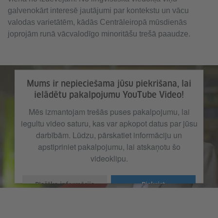
galvenokārt interesē jautājumi par kontekstu un vācu
valodas varietātēm, kādās Centrāleiropā mūsdienās
joprojām runā vācvalodīgo minoritāšu trešā paaudze.
Mums ir nepieciešama jūsu piekrišana, lai
ielādētu pakalpojumu YouTube Video!
Mēs izmantojam trešās puses pakalpojumu, lai
iegultu video saturu, kas var apkopot datus par jūsu
darbībām. Lūdzu, pārskatiet informāciju un
apstipriniet pakalpojumu, lai atskaņotu šo
videoklipu.
Plašāka informācija
Piekrist