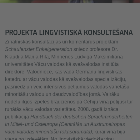
Plašāka informācija
Piekrist
PROJEKTA LINGVISTISKĀ KONSULTĒŠANA
Zinātniskās konsultācijas un komentārus projektam
Schaufenster Enkelgeneration
sniedz profesore Dr.
Klaudija Marija Rīla, Minhenes Ludviga Maksimiliāna
universitātes Vācu valodas kā svešvalodas institūta
direktore. Valodniece, kas vada Ģermāņu lingvistikas
katedru ar vācu valodas kā svešvalodas specializāciju,
pasniedz un veic intensīvus pētījumus valodas varietāšu,
minoritāšu valodu un daudzvalodības jomā. Vairāku
nedēļu ilgos izpētes braucienos pa Čehiju viņa pētījusi tur
runātās vācu valodas varietātes. 2008. gadā iznāca
publikācija
Handbuch der deutschen Sprachminderheiten
in Mittel- und Osteuropa (Centrālās un Austrumeiropas
vācu valodas minoritāšu rokasgrāmata)
, kurai viņa bija
viena no izdevējām. No lingvistiskā viedokļa viņu