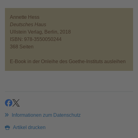
Annette Hess
Deutsches Haus
Ullstein Verlag, Berlin, 2018
ISBN: 978-3550050244
368 Seiten
E-Book in der Onleihe des Goethe-Instituts ausleihen
teilen
teilen
Informationen zum Datenschutz
Artikel drucken