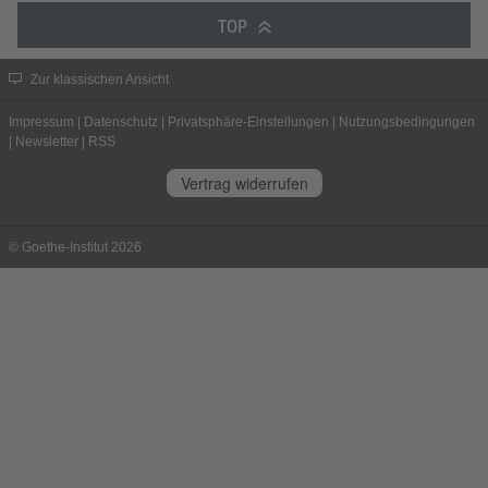
TOP
Zur klassischen Ansicht
Impressum
|
Datenschutz
|
Privatsphäre-Einstellungen
|
Nutzungsbedingungen
|
Newsletter
|
RSS
Vertrag widerrufen
© Goethe-Institut 2026