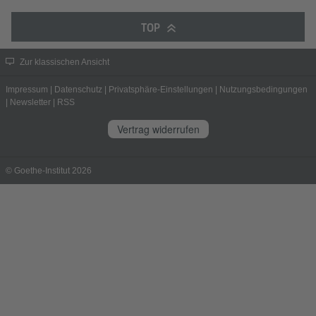
TOP
Zur klassischen Ansicht
Impressum
|
Datenschutz
|
Privatsphäre-Einstellungen
|
Nutzungsbedingungen
|
Newsletter
|
RSS
Vertrag widerrufen
© Goethe-Institut 2026