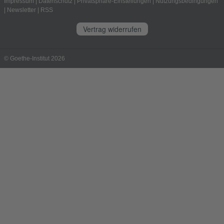
Impressum
|
Datenschutz
|
Privatsphäre-Einstellungen
|
Nutzungsbedingungen
|
Newsletter
|
RSS
Vertrag widerrufen
© Goethe-Institut 2026