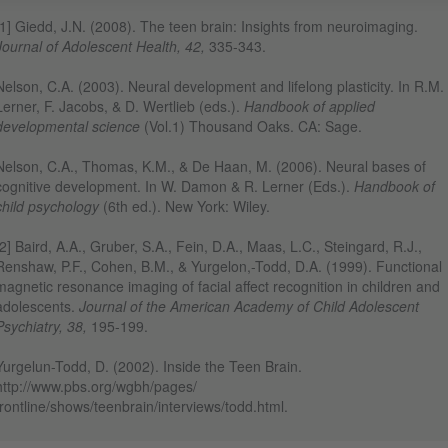
[1] Giedd, J.N. (2008). The teen brain: Insights from neuroimaging.
Journal of Adolescent Health, 42,
335-343.
Nelson, C.A. (2003). Neural development and lifelong plasticity. In R.M.
Lerner, F. Jacobs, & D. Wertlieb (eds.).
Handbook of applied
developmental science
(Vol.1) Thousand Oaks. CA: Sage.
Nelson, C.A., Thomas, K.M., & De Haan, M. (2006). Neural bases of
cognitive development. In W. Damon & R. Lerner (Eds.).
Handbook of
child psychology
(6th ed.). New York: Wiley.
[2] Baird, A.A., Gruber, S.A., Fein, D.A., Maas, L.C., Steingard, R.J.,
Renshaw, P.F., Cohen, B.M., & Yurgelon,-Todd, D.A. (1999). Functional
magnetic resonance imaging of facial affect recognition in children and
adolescents.
Journal of the American Academy of Child Adolescent
Psychiatry, 38,
195-199.
Yurgelun-Todd, D. (2002). Inside the Teen Brain.
http://www.pbs.org/wgbh/pages/
frontline/shows/teenbrain/interviews/todd.html.