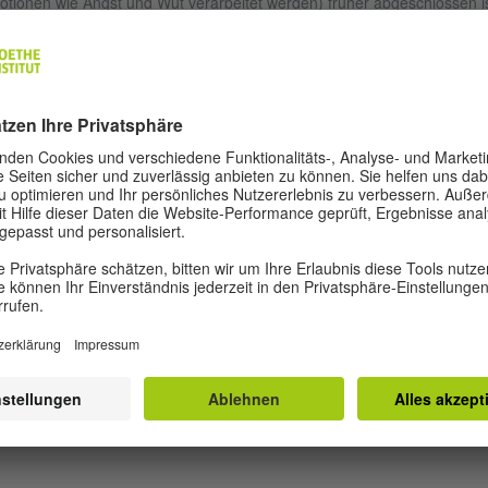
tionen wie Angst und Wut verarbeitet werden) früher abgeschlossen i
 die des präfrontalen Cortex’. Obwohl Jugendliche also in der Lage sind
r starke Emotionen zu entwickeln, ist der präfrontale Cortex noch nicht
eit entwickelt, dass er diese Emotionen steuern und kontrollieren kann
 Dies erklärt auch, warum Jugendliche manchmal riskant und impulsiv
deln und Ratschläge oder auch Warnungen nicht befolgen, die für
achsene vollkommen logisch und überzeugend sind. [2]
MOTIONEN IM UNTERRICHT
Unterricht ist dieses Verhalten der Jugendlichen oft nicht einfach für
rkräfte. Am besten ist es, den Emotionen und Launen der Lernenden 
uld und Toleranz zu begegnen, solange sie damit nicht die anderen
ülerinnen und Schüler behindern oder das Lernen negativ beeinflusse
ernfalls sollten die Lernenden freundlich aber bestimmt darauf
gewiesen werden, welche Konsequenzen ihr Verhalten für sie und and
. Zudem kann unangenehmen Situationen vorgebeugt werden, indem
rkräfte mit ihren Schülerinnen und Schülern darüber sprechen, wie sie
st, Ärger und Enttäuschung umgehen können.
tere Empfehlungen für den Unterricht finden Sie hier.