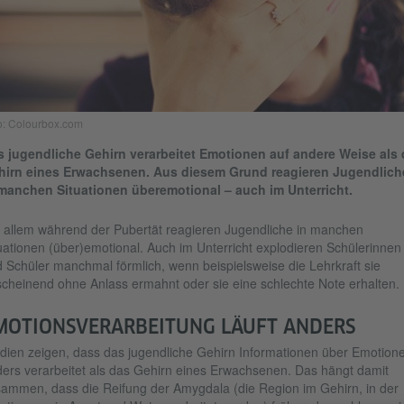
o: Colourbox.com
 jugendliche Gehirn verarbeitet Emotionen auf andere Weise als
hirn eines Erwachsenen. Aus diesem Grund reagieren Jugendlich
manchen Situationen überemotional – auch im Unterricht.
 allem während der Pubertät reagieren Jugendliche in manchen
uationen (über)emotional. Auch im Unterricht explodieren Schülerinnen
 Schüler manchmal förmlich, wenn beispielsweise die Lehrkraft sie
cheinend ohne Anlass ermahnt oder sie eine schlechte Note erhalten.
MOTIONSVERARBEITUNG LÄUFT ANDERS
dien zeigen, dass das jugendliche Gehirn Informationen über Emotion
ers verarbeitet als das Gehirn eines Erwachsenen. Das hängt damit
ammen, dass die Reifung der Amygdala (die Region im Gehirn, in der