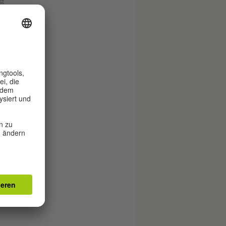
st
,
.
mit
n.
ere
 mit