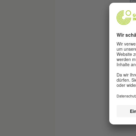
Emo
als
seh
sow
[1]
han
Erw
E
Im 
Leh
Ged
Sch
And
hin
hat
Leh
Ang
Wei