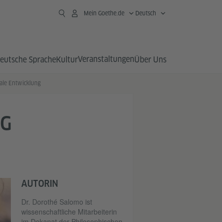
Mein Goethe.de
Deutsch
Veranstaltungen
eutsche Sprache
Kultur
Über Uns
ale Entwicklung
NG
AUTORIN
Dr. Dorothé Salomo ist
wissenschaftliche Mitarbeiterin
im Dekanat der Philosophischen