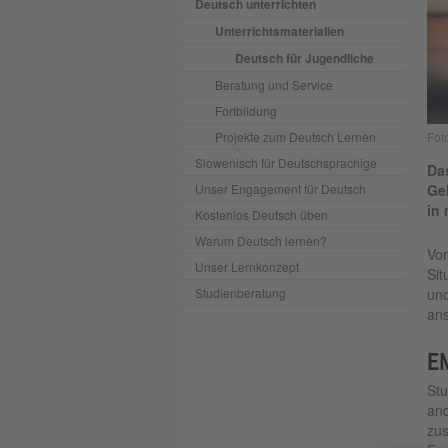
Deutsch unterrichten
Unterrichtsmaterialien
Deutsch für Jugendliche
Beratung und Service
Fortbildung
Projekte zum Deutsch Lernen
Fot
Slowenisch für Deutschsprachige
Das
Unser Engagement für Deutsch
Ge
in 
Kostenlos Deutsch üben
Warum Deutsch lernen?
Vor
Unser Lernkonzept
Sit
Studienberatung
und
ans
E
Stu
and
zus