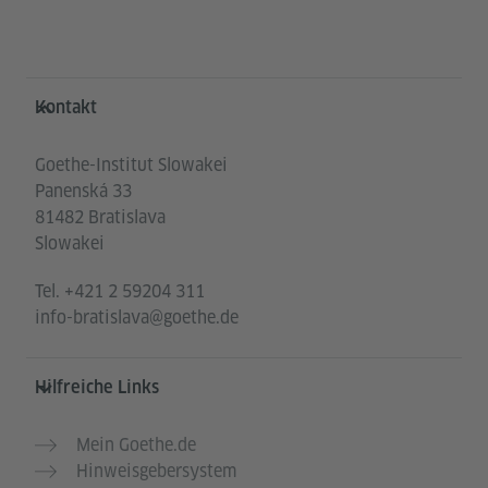
Service- und Informationsbereich
Kontakt
Goethe-Institut Slowakei
Panenská 33
81482 Bratislava
Slowakei
Tel.
+421 2 59204 311
info-bratislava@goethe.de
Hilfreiche Links
Mein Goethe.de
Hinweisgebersystem