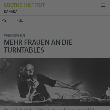
KANADA
Start
Kultur
Weibliche DJs
MEHR FRAUEN AN DIE
TURNTABLES
Gudrun Gut ist seit den 1980er-Jahren in der Musikszene aktiv.
|
Foto