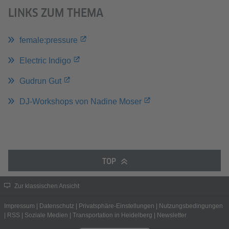
LINKS ZUM THEMA
female:pressure
Electric Indigo
Gudrun Gut
DJ-Workshops von Nadine Moser
TOP
Zur klassischen Ansicht
Impressum
|
Datenschutz
|
Privatsphäre-Einstellungen
|
Nutzungsbedingungen
|
RSS
|
Soziale Medien
|
Transportation in Heidelberg
|
Newsletter