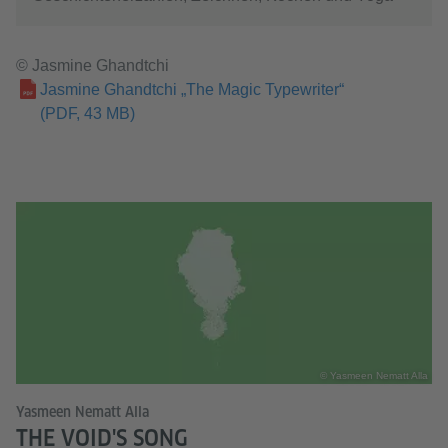
© Jasmine Ghandtchi
Jasmine Ghandtchi „The Magic Typewriter“
(PDF, 43 MB)
© Yasmeen Nematt Alla
Yasmeen Nematt Alla
THE VOID'S SONG