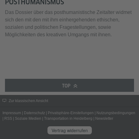
POSTHUMANISMUS
Das Dossier über das posthumanistische Zeitalter widmet
sich den mit den mit ihm einhergehenden ethischen,
sozialen und politischen Fragestellungen, sowie
Möglichkeiten des kreativen Umgangs mit ihnen.
TOP
Zur klassischen Ansicht
Impressum
|
Datenschutz
|
Privatsphäre-Einstellungen
|
Nutzungsbedingungen
|
RSS
|
Soziale Medien
|
Transportation in Heidelberg
|
Newsletter
Vertrag widerrufen